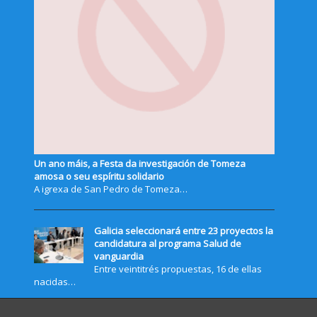
Un ano máis, a Festa da investigación de Tomeza
amosa o seu espíritu solidario
A igrexa de San Pedro de Tomeza…
Galicia seleccionará entre 23 proyectos la
candidatura al programa Salud de
vanguardia
Entre veintitrés propuestas, 16 de ellas
nacidas…