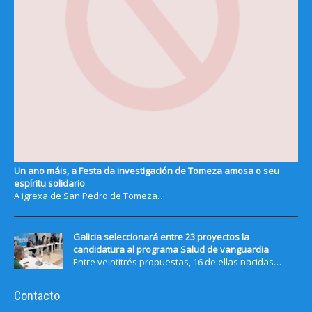
Un ano máis, a Festa da investigación de Tomeza amosa o seu
espíritu solidario
A igrexa de San Pedro de Tomeza…
Galicia seleccionará entre 23 proyectos la
candidatura al programa Salud de vanguardia
Entre veintitrés propuestas, 16 de ellas nacidas…
Contacto