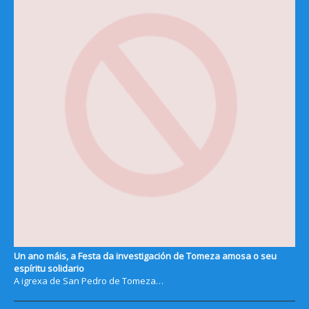
Un ano máis, a Festa da investigación de Tomeza amosa o seu
espíritu solidario
A igrexa de San Pedro de Tomeza…