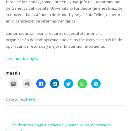
foros de la SemFYC, como Carmen Ayuso, jefa del Departamento
de Genética del Hospital Universitario Fundación Jiménez Díaz, de
la Universidad Autónoma de Madrid, y Ángel Ruiz Téllez, experto
en organización de sistemas sanitarios.
Las jornadas también prestarán especial atención a la
organización del trabajo cotidiano de los facultativos con el fin de
optimizar los recursos y mejorar la atención al paciente.
Leer noticia original
Share this
C
C
C
C
C
C
C
l
l
l
l
l
l
l
i
i
i
i
i
i
i
c
c
c
c
c
c
c
k
k
k
k
k
k
k
Categories:
News
t
t
t
t
t
t
t
o
o
o
o
o
o
o
e
p
s
s
s
s
s
m
r
h
h
h
h
h
a
i
a
a
a
a
a
i
n
r
r
r
r
r
Post
l
t
e
e
e
e
e
t
(
o
o
o
o
o
←
Los doctores Ángel Carracedo y Marco Milán, nombrados
navigation
h
O
n
n
n
n
n