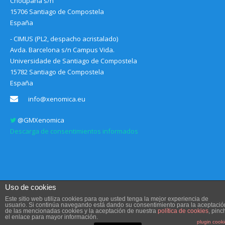
Choupana s/n
15706 Santiago de Compostela
España
- CIMUS (PL2, despacho acristalado)
Avda. Barcelona s/n Campus Vida.
Universidade de Santiago de Compostela
15782 Santiago de Compostela
España
info@xenomica.eu
@GMXenomica
Descarga de consentimientos informados
Uso de cookies
Este sitio web utiliza cookies para que usted tenga la mejor experiencia de
usuario. Si continúa navegando está dando su consentimiento para la aceptació
de las mencionadas cookies y la aceptación de nuestra
política de cookies
, pinc
Aviso legal, Condiciones de uso y Política de privacidad
el enlace para mayor información.
Diseño web
Communication Sociale
plugin cook