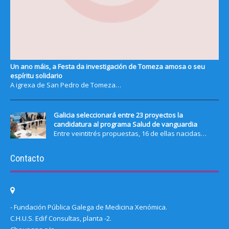
Un ano máis, a Festa da investigación de Tomeza amosa o seu
espíritu solidario
A igrexa de San Pedro de Tomeza…
Galicia seleccionará entre 23 proyectos la
candidatura al programa Salud de vanguardia
Entre veintitrés propuestas, 16 de ellas nacidas…
Contacto
- Fundación Pública Galega de Medicina Xenómica.
C.H.U.S. Edif Consultas, planta -2.