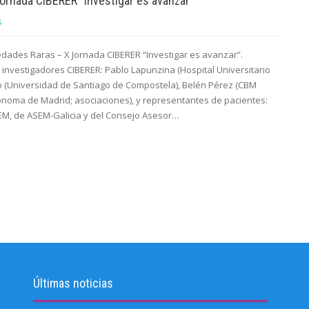
Jornada CIBERER “Investigar es avanzar”
s
edades Raras – X Jornada CIBERER “Investigar es avanzar”.
e investigadores CIBERER: Pablo Lapunzina (Hospital Universitario
o (Universidad de Santiago de Compostela), Belén Pérez (CBM
noma de Madrid; asociaciones), y representantes de pacientes:
M, de ASEM-Galicia y del Consejo Asesor…
Últimas noticias