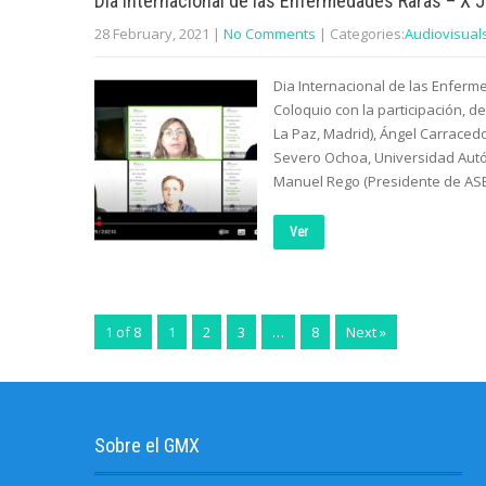
Dia Internacional de las Enfermedades Raras – X 
28 February, 2021
|
No Comments
| Categories:
Audiovisual
Dia Internacional de las Enferm
Coloquio con la participación, d
La Paz, Madrid), Ángel Carraced
Severo Ochoa, Universidad Autó
Manuel Rego (Presidente de ASE
Ver
1 of 8
1
2
3
…
8
Next »
Sobre el GMX