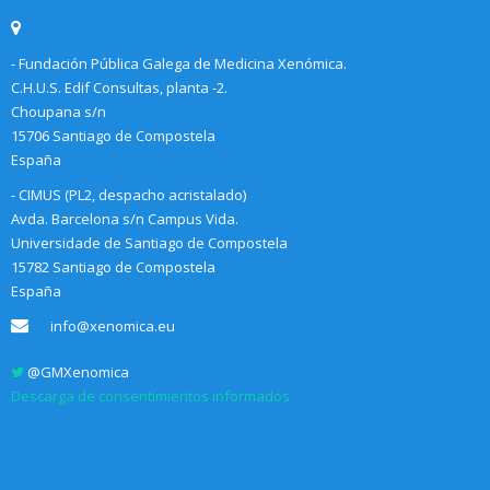
- Fundación Pública Galega de Medicina Xenómica.
C.H.U.S. Edif Consultas, planta -2.
Choupana s/n
15706 Santiago de Compostela
España
- CIMUS (PL2, despacho acristalado)
Avda. Barcelona s/n Campus Vida.
Universidade de Santiago de Compostela
15782 Santiago de Compostela
España
info@xenomica.eu
@GMXenomica
Descarga de consentimientos informados