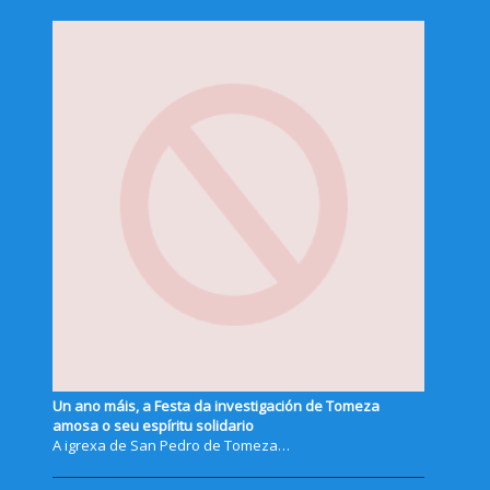
Un ano máis, a Festa da investigación de Tomeza
amosa o seu espíritu solidario
A igrexa de San Pedro de Tomeza…