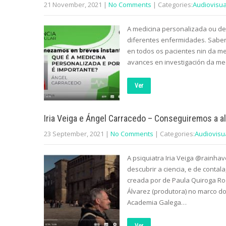
21 November, 2021
|
No Comments
| Categories:
Audiovisua
A medicina personalizada ou de
diferentes enfermidades. Saber
en todos os pacientes nin da me
avances en investigación da me
Ver
Iria Veiga e Ángel Carracedo – Conseguiremos a al
23 September, 2021
|
No Comments
| Categories:
Audiovisu
A psiquiatra Iria Veiga @rainha
descubrir a ciencia, e de contala
creada por de Paula Quiroga Rodr
Álvarez (produtora) no marco do
Academia Galega…