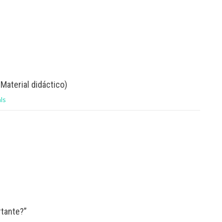
Material didáctico)
ls
rtante?”