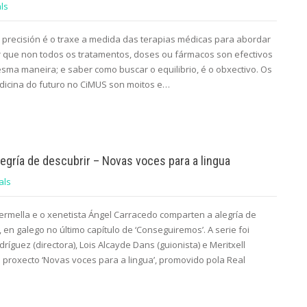
ls
 precisión é o traxe a medida das terapias médicas para abordar
 que non todos os tratamentos, doses ou fármacos son efectivos
sma maneira; e saber como buscar o equilibrio, é o obxectivo. Os
dicina do futuro no CiMUS son moitos e…
egría de descubrir – Novas voces para a lingua
als
vermella e o xenetista Ángel Carracedo comparten a alegría de
, en galego no último capítulo de ‘Conseguiremos’. A serie foi
íguez (directora), Lois Alcayde Dans (guionista) e Meritxell
 proxecto ‘Novas voces para a lingua’, promovido pola Real