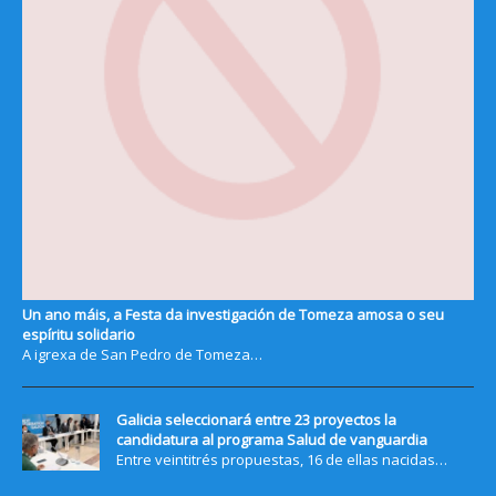
Un ano máis, a Festa da investigación de Tomeza amosa o seu
espíritu solidario
A igrexa de San Pedro de Tomeza…
Galicia seleccionará entre 23 proyectos la
candidatura al programa Salud de vanguardia
Entre veintitrés propuestas, 16 de ellas nacidas…