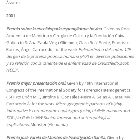
Álvarez.
2001
Premio sobre la encefalopatía espongiforme bovina.
Given by Real
Academia de Medicina y Cirugía de Galicia y la Fundación Caixa
Galicia to S. Ana Paula Vega Gliemmo, Clara Ruíz Ponte, Francisco
Barros, Ángel Carracedo, for the work
Polimorfismo del codón 129
del gen de la proteína priónica humana (PrP) en diversas poblaciones
y su relación con la variente de la enfermedad de Creutzfeldt-Jacob
(vECJ)”.
Premio mejor presentación oral.
Given by 19th International
Congress of the International Society for Forensic Haemogenetics
(ISFH) to Brión M, Quintáns B, González-Neira A, Salas A, Lareu MV,
Carracedo Á. for the work
Micro-geographic patterns of highly
informative Y-chromosome haplotypes (using biallelic markers and
STRs) in Galicia (NW Spain): forensic and anthropological
implications.
Münster (Alemania).
Premio José Varela de Montes de Investigación Sanita.
Given by