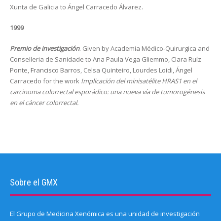
Xunta de Galicia to Ángel Carracedo Álvarez.
1999
Premio de investigación
. Given by Academia Médico-Quirurgica and
Conselleria de Sanidade to Ana Paula Vega Gliemmo, Clara Ruíz
Ponte, Francisco Barros, Celsa Quinteiro, Lourdes Loidi, Ángel
Carracedo for the work
Implicación del minisatélite HRAS1 en el
carcinoma colorrectal esporádico: una nueva vía de tumorogénesis
en el cáncer colorrectal.
Sobre el GMX
El Grupo de Medicina Xenómica es una unidad de investigación