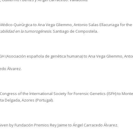
édico-Quirúrgica to Ana Vega Gliemmo, Antonio Salas Ellacuriaga for th
tabilidad en la tumorogénesis
. Santiago de Compostela.
GH (Asociación española de genética humana) to Ana Vega Gliemmo, Antoni
cedo Álvarez.
Congress of the International Society for Forensic Genetics (ISFH) to Montes
nta Delgada, Azores (Portugal).
iven by Fundación Premios Rey Jaime to Ángel Carracedo Álvarez.