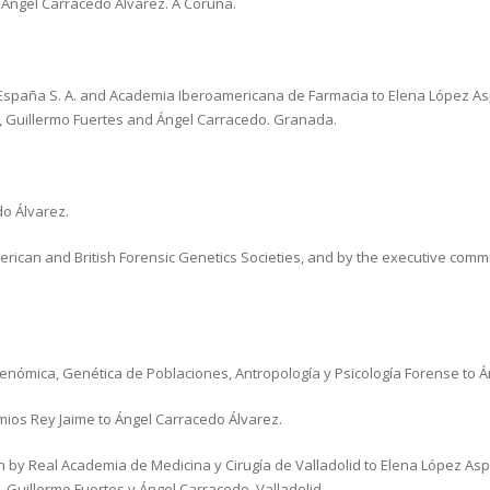
 Ángel Carracedo Álvarez. A Coruña.
paña S. A. and Academia Iberoamericana de Farmacia to Elena López Aspi
es, Guillermo Fuertes and Ángel Carracedo. Granada.
do Álvarez.
ican and British Forensic Genetics Societies, and by the executive commit
enómica, Genética de Poblaciones, Antropología y Psicología Forense to Á
ios Rey Jaime to Ángel Carracedo Álvarez.
 by Real Academia de Medicina y Cirugía de Valladolid to Elena López Asp
, Guillermo Fuertes y Ángel Carracedo. Valladolid.