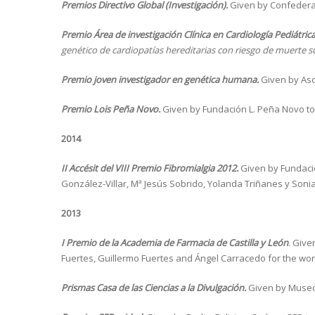
Premios Directivo Global (Investigación).
Given by Confederac
Premio Área de investigación Clínica en Cardiología Pediátrica
genético de cardiopatías hereditarias con riesgo de muerte sú
Premio joven investigador en genética humana.
Given by Aso
Premio Lois Peña Novo.
Given by Fundación L. Peña Novo to
2014
II Accésit del VIII Premio Fibromialgia 2012.
Given by Fundació
González-Villar, Mª Jesús Sobrido, Yolanda Triñanes y Soni
2013
I Premio de la Academia de Farmacia de Castilla y León
. Give
Fuertes, Guillermo Fuertes and Ángel Carracedo for the wo
Prismas Casa de las Ciencias a la Divulgación.
Given by Museos