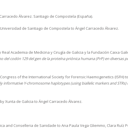
 Carracedo Álvarez. Santiago de Compostela (España).
Universidad de Santiago de Compostela to Ángel Carracedo Álvarez.
 Real Academia de Medicina y Cirugía de Galicia y la Fundación Caixa Gali
o del codón 129 del gen de la proteína priónica humana (PrP) en diversas po
Congress of the International Society for Forensic Haemogenetics (ISFH) t
ly informative Y-chromosome haplotypes (using biallelic markers and STRs) i
by Xunta de Galicia to Ángel Carracedo Álvarez.
ca and Conselleria de Sanidade to Ana Paula Vega Gliemmo, Clara Ruíz Pon