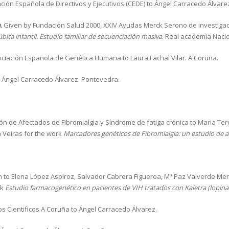
ión Española de Directivos y Ejecutivos (CEDE) to Ángel Carracedo Álvare
.
Given by Fundación Salud 2000, XXIV Ayudas Merck Serono de investigaci
bita infantil. Estudio familiar de secuenciación masiva
. Real academia Naci
ciación Española de Genética Humana to Laura Fachal Vilar. A Coruña.
 Ángel Carracedo Álvarez. Pontevedra.
n de Afectados de Fibromialgia y Síndrome de fatiga crónica to Maria Teres
a Veiras for the work
Marcadores genéticos de Fibromialgia: un estudio de a
n to Elena López Aspiroz, Salvador Cabrera Figueroa, Mª Paz Valverde Meri
rk
Estudio farmacogenético en pacientes de VIH tratados con Kaletra (lopinav
 Cientificos A Coruña to Ángel Carracedo Álvarez.