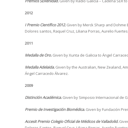
Premios SERenidad.
Given by Radio Galicia – Cadena SER to
2012
I Premio Científico 2012.
Given by Merck Sharp and Dohme Es
Dolores santos, Raquel Cruz, Liliana Porras, Aurelio Fuert
2011
Medalla de Oro.
Given by Xunta de Galicia to Ángel Carrace
Medalla Adelaida.
Given by the Australian, New Zealand, Amer
Ángel Carracedo Álvarez.
2009
Distinción Académica.
Given by Simposio Internacional de G
Premio de Investigación Biomédica.
Given by Fundación Prem
Accesit Premio Colegio Oficial de Médicos de Valladolid.
Given
Dolores Santos, Raquel Cruz, Liliana Porras, Aurelio Fuertes