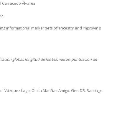
el Carracedo Álvarez
ez
ping informational marker sets of ancestry and improving
ilación global, longitud de los telómeros, puntuación de
el Vázquez Lago, Olalla Mariñas Amigo. Gen-DR. Santiago