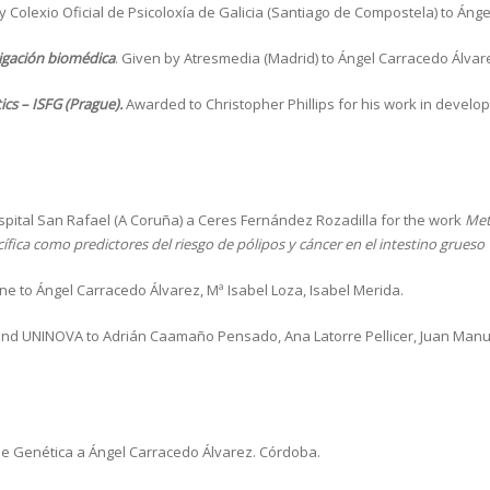
by Colexio Oficial de Psicoloxía de Galicia (Santiago de Compostela) to Áng
tigación biomédica
. Given by Atresmedia (Madrid) to Ángel Carracedo Álvar
ics – ISFG (Prague).
Awarded to Christopher Phillips for his work in develo
spital San Rafael (A Coruña) a Ceres Fernández Rozadilla for the work
Met
cífica como predictores del riesgo de pólipos y cáncer en el intestino grueso
e to Ángel Carracedo Álvarez, Mª Isabel Loza, Isabel Merida.
and UNINOVA to Adrián Caamaño Pensado, Ana Latorre Pellicer, Juan Manu
e Genética a Ángel Carracedo Álvarez. Córdoba.