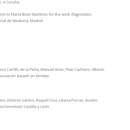
z. A Coruña.
ón to María Brion Martínez for the work
Diagnóstico
onal de Medicina, Madrid
a Carrillo de la Peña, Manuel Arias, Pilar Cacheiro, Alberto
sociación basado en familias.
no, Dolores santos, Raquel Cruz, Liliana Porras, Aurelio
ir/tenofovir).
Castilla y León.