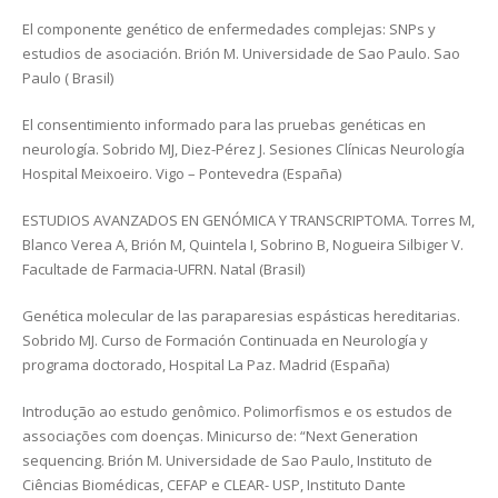
El componente genético de enfermedades complejas: SNPs y
estudios de asociación. Brión M. Universidade de Sao Paulo. Sao
Paulo ( Brasil)
El consentimiento informado para las pruebas genéticas en
neurología. Sobrido MJ, Diez-Pérez J. Sesiones Clínicas Neurología
Hospital Meixoeiro. Vigo – Pontevedra (España)
ESTUDIOS AVANZADOS EN GENÓMICA Y TRANSCRIPTOMA. Torres M,
Blanco Verea A, Brión M, Quintela I, Sobrino B, Nogueira Silbiger V.
Facultade de Farmacia-UFRN. Natal (Brasil)
Genética molecular de las paraparesias espásticas hereditarias.
Sobrido MJ. Curso de Formación Continuada en Neurología y
programa doctorado, Hospital La Paz. Madrid (España)
Introdução ao estudo genômico. Polimorfismos e os estudos de
associações com doenças. Minicurso de: “Next Generation
sequencing. Brión M. Universidade de Sao Paulo, Instituto de
Ciências Biomédicas, CEFAP e CLEAR- USP, Instituto Dante