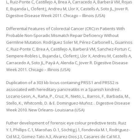
L, Ruiz-Ponte C, Castillejo A, Brea A, Carracedo A, Barberá VM, Rojas
E, Bujanda L, Clofent J, Andreu M, Llor X, Castells A, Soto JL, Jover R.
Digestive Disease Week 2011. Chicago – Illinois (USA)
Differential Features of Colorectal Cancer (CRC) in Patients With
Probable Non-Sporadic Mismatch Repair Deficiency Without
Germline Mutation. Rodríguez Soler M, Pérez-Carbonell L, Guarinos
C, Ruiz-Ponte C, Brea A, Castillejo A, Barberá VM, Sanchez-Fortun C,
Sempere-Robles L, Bujanda L, Clofent J, Llor X, Andreu M, Castells A,
Carracedo A, Soto JL, Payá A, Alenda C, Jover R. Digestive Disease
Week 2011. Chicago – Illinois (USA)
Duplication of a 303 kb locus containing PRSS1 and PRSS2 is
associated with hereditary pancreatitis in a Spanish kindred .
Lozano-Leon, A., Raña, P., Cruz, R., Nieto, L., Barros, F., Barbada, M.,
Stello, K., Whitcomb, D. & E. Dominguez-Muñoz. . Digestive Disease
Week 2010. New Orleans- Louisiana (USA)
Futher development of forensic eye colour predictive tests. Ruiz
Y.1, Phillips C.1, Maroñas O.1, Söchtig J.1, Fondevila M.1, Rodriguez-
Cid M.2, Gomez-Tato A.3, Alvarez-Dios J.3, Casares de Cal M.3,