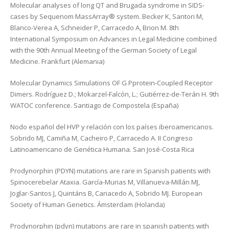
Molecular analyses of long QT and Brugada syndrome in SIDS-
cases by Sequenom MassArray® system. Becker K, Santori M,
Blanco-Verea A, Schneider P, Carracedo A, Brion M. 8th
International Symposium on Advances in Legal Medicine combined
with the 90th Annual Meeting of the German Society of Legal
Medicine. Frankfurt (Alemania)
Molecular Dynamics Simulations OF G Pprotein-Coupled Receptor
Dimers. Rodríguez D.; Mokarzel-Falcón, L.; Gutiérrez-de-Terán H. 9th
WATOC conference. Santiago de Compostela (España)
Nodo español del HVP y relación con los países iberoamericanos.
Sobrido MJ, Camiña M, Cacheiro P, Carracedo A. II Congreso
Latinoamericano de Genética Humana. San José-Costa Rica
Prodynorphin (PDYN) mutations are rare in Spanish patients with
Spinocerebelar Ataxia. García-Murias M, Villanueva-Millán MJ,
Joglar-Santos J, Quintáns B, Cariacedo A, Sobrido MJ. European
Society of Human Genetics. Ámsterdam (Holanda)
Prodynorphin (pdyn) mutations are rare in spanish patients with