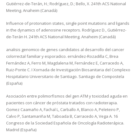
Gutiérrez-de-Terán, H.; Rodríguez, D.; Bello, X. 241th ACS National
Meeting. Anaheim (Canadá)
Influence of protonation states, single point mutations and ligands
in the dynamics of adenosine receptors. Rodríguez D., Gutiérrez-
de-Terán H. 241th ACS National Meeting. Anaheim (Canadá)
analisis genomico de genes candidatos al desarrollo del cancer
colorrectal familiar y esporadico. ernández-Rozadilla C, Brea
Fernández A, Ferro M, Magdalena M, Fernández E, Carracedo A,
Ruiz-Ponte C. I Xornada de Investigación Biosanitaria del Complexo
Hospitalario Universitario de Santiago. Santiago de Compostela
(España)
Asociación entre polimorfismos del gen ATM y toxicidad aguda en
pacientes con cáncer de próstata tratados con radioterapia.
Gomez Caamaño A, Fachal L, Carballo A, Blanco A, Peleteiro P,
Calvo P, Santamariña M, Taboada B, Carracedo A, Vega A. 16
Congreso de la Sociedad Española de Oncología Radioterápica.
Madrid (España)