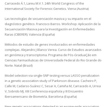
Carracedo Á.1, Lareu M.V.1. 24th World Congress of the
International Society for Forensic Genetics. Viena (Austria)
Las tecnologías de secuenciación masiva y su impacto en el
diagnóstico genético. Francisco Barros. Workshop: Aplicación de la
Secuenciación Masiva para la Investigación en Enfermedades
Raras (CIBERER). Valencia (España)
Métodos de estudio de genes involucrados en enfermedades
complejas. Alejandro J Blanco Verea. Curso de Estudios avanzados
en genómica y transcriptoma. Programa de Pós-GraduaÇão em
Ciencias Farmacêuticas de Universidade Federal do Rio Grande do
Norte. Natal (Brazil)
Model selection via single-SNP testing versus LASSO penalization
in a genetic association study of Parkinson disease. Cacheiro P,
Calle M, Cadarso-Suárez C, Sesar A, Camiña M, Carracedo A, Urrea
V, Sobrido MJ. XIII Conferencia española y III Encuentro
Iberoamericano de Biometría. Barcelona (España)
New genetic associations detected in an exome-wide association