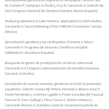
susceptibilidad genética en migraña no hemipléjica. Camiña-Tato
M, Cacheiro P, Sampayo A, Pardo J, Cruz R, Carracedo A, Sobrido MJ.
XXVI Congreso Nacional de Genética Humana. Murcia (España)
Analysing admixture in Latin America, applications to GWA studies.
Carracedo A. Second Meeting of the CHIBCHA Consortium. Cancún
(Mexico)
Aproximación genética a las cardiopatías. Presente y futuro.
Carracedo A. Programa de Sesiones Científicas Hospital
ValldHebrón. Barcelona (España)
Búsqueda de genes de predisposición al cáncer colorrectal.
Carracedo A. II Congreso Latinoamericano de Genética Humana.
San José-Costa Rica
Descripción de nuevas variantes genéticas en bscl2 en pacientes
españoles. Sobrido Gómez MJ, Piñeiro Hermida S, Blanco Arias P,
Pardo Fernández J, Ordoñez Ugalde A, Prieto González JM, Pascual
Pascual SI, Sanz Gallego I, Pérez Sousa C, Molano Mateos J,
Carracedo Álvarez A, Quintáns Castro B. Sociedad Española de