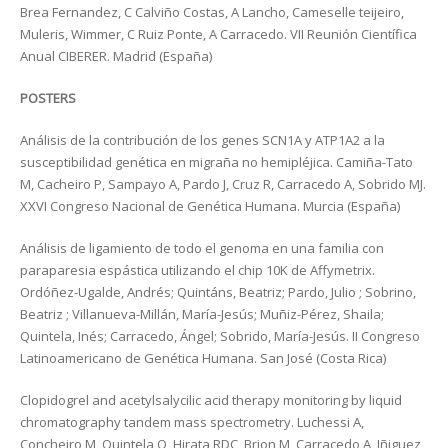
Brea Fernandez, C Calviño Costas, A Lancho, Cameselle teijeiro,
Muleris, Wimmer, C Ruiz Ponte, A Carracedo. VII Reunión Científica
Anual CIBERER. Madrid (España)
POSTERS
Análisis de la contribución de los genes SCN1A y ATP1A2 a la
susceptibilidad genética en migraña no hemipléjica. Camiña-Tato
M, Cacheiro P, Sampayo A, Pardo J, Cruz R, Carracedo A, Sobrido MJ.
XXVI Congreso Nacional de Genética Humana. Murcia (España)
Análisis de ligamiento de todo el genoma en una familia con
paraparesia espástica utilizando el chip 10K de Affymetrix.
Ordóñez-Ugalde, Andrés; Quintáns, Beatriz; Pardo, Julio ; Sobrino,
Beatriz ; Villanueva-Millán, María-Jesús; Muñiz-Pérez, Shaila;
Quintela, Inés; Carracedo, Ángel; Sobrido, María-Jesús. II Congreso
Latinoamericano de Genética Humana. San José (Costa Rica)
Clopidogrel and acetylsalycilic acid therapy monitoring by liquid
chromatography tandem mass spectrometry. Luchessi A,
Concheiro M, Quintela O, Hirata RDC, Brion M, Carracedo A, Iñiguez