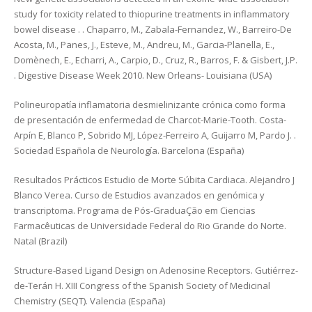
study for toxicity related to thiopurine treatments in inflammatory
bowel disease . . Chaparro, M., Zabala-Fernandez, W., Barreiro-De
Acosta, M., Panes, J., Esteve, M., Andreu, M., Garcia-Planella, E.,
Domènech, E., Echarri, A., Carpio, D., Cruz, R., Barros, F. & Gisbert, J.P.
. Digestive Disease Week 2010. New Orleans- Louisiana (USA)
Polineuropatía inflamatoria desmielinizante crónica como forma
de presentación de enfermedad de Charcot-Marie-Tooth. Costa-
Arpín E, Blanco P, Sobrido MJ, López-Ferreiro A, Guijarro M, Pardo J. .
Sociedad Española de Neurología. Barcelona (España)
Resultados Prácticos Estudio de Morte Súbita Cardiaca. Alejandro J
Blanco Verea. Curso de Estudios avanzados en genómica y
transcriptoma. Programa de Pós-GraduaÇão em Ciencias
Farmacêuticas de Universidade Federal do Rio Grande do Norte.
Natal (Brazil)
Structure-Based Ligand Design on Adenosine Receptors. Gutiérrez-
de-Terán H. XIII Congress of the Spanish Society of Medicinal
Chemistry (SEQT). Valencia (España)