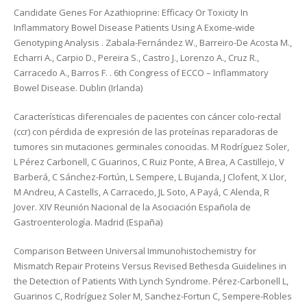
Candidate Genes For Azathioprine: Efficacy Or Toxicity In
Inflammatory Bowel Disease Patients Using A Exome-wide
Genotyping Analysis . Zabala-Fernández W., Barreiro-De Acosta M.,
Echarri A., Carpio D., Pereira S., Castro J., Lorenzo A., Cruz R.,
Carracedo A., Barros F. . 6th Congress of ECCO – Inflammatory
Bowel Disease. Dublin (Irlanda)
Características diferenciales de pacientes con cáncer colo-rectal
(ccr) con pérdida de expresión de las proteínas reparadoras de
tumores sin mutaciones germinales conocidas. M Rodríguez Soler,
L Pérez Carbonell, C Guarinos, C Ruiz Ponte, A Brea, A Castillejo, V
Barberá, C Sánchez-Fortún, L Sempere, L Bujanda, J Clofent, X Llor,
M Andreu, A Castells, A Carracedo, JL Soto, A Payá, C Alenda, R
Jover. XIV Reunión Nacional de la Asociación Española de
Gastroenterología. Madrid (España)
Comparison Between Universal Immunohistochemistry for
Mismatch Repair Proteins Versus Revised Bethesda Guidelines in
the Detection of Patients With Lynch Syndrome. Pérez-Carbonell L,
Guarinos C, Rodríguez Soler M, Sanchez-Fortun C, Sempere-Robles