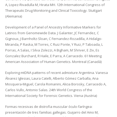
A, Lopez-Rivadulla M, Hirata MH. 12th International Congress of
Therapeutic Drug Monitoring and Clinical Toxicology. Stuttgart
(Alemania)
Development of a Panel of Ancestry Informative Markers for
Latinos from Genomewide Data. J Galanter, JC Fernandez, C
Gignoux, J Barnholtz-Sloan, C Fernandez-Rozadilla, A Hidalgo-
Miranda, P Raska, M Torres, C Ruiz Ponte, Y Ruiz, P Taboada, L
Porras, A Salas, I Silva Zolezzi, A Bigham, M Shriver, E Ziv, Es
Gonzalez Burchard, R Haile, E Parra, A Carracedo. 61 Meeting
American Association of Human Genetics. Montreal (Canadá)
Exploring mtDNA patterns of recent admixture Argentina. Vanesa
Álvarez Iglesias, Laura Catelli, Alberto Gómez Carballa, Ana
Mosquera-Miguel, Carola Romanini, Alicia Borosky, Carracedo A,
Carlos Vullo, Antonio Salas. 24th World Congress of the
International Society for Forensic Genetics. Viena (Austria)
Formas recesivas de distrofia muscular óculo-faríngea:
presentación de tres familias gallegas. Guijarro del Amo M,