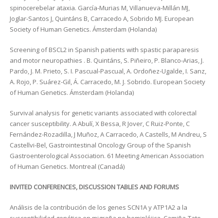
spinocerebelar ataxia. García-Murias M, Villanueva-Millán MJ,
Joglar-Santos J, Quintáns B, Carracedo A, Sobrido MJ. European
Society of Human Genetics. Ámsterdam (Holanda)
Screening of BSCL2 in Spanish patients with spastic paraparesis
and motor neuropathies . B. Quintáns, S. Piñeiro, P. Blanco-Arias, J.
Pardo, J. M. Prieto, S. I. Pascual-Pascual, A. Ordoñez-Ugalde, I. Sanz,
A. Rojo, P. Suárez-Gil, Á. Carracedo, M. J. Sobrido. European Society
of Human Genetics. Ámsterdam (Holanda)
Survival analysis for genetic variants associated with colorectal
cancer susceptibility. A Abulí, X Bessa, R Jover, C Ruiz-Ponte, C
Fernández-Rozadilla, J Muñoz, A Carracedo, A Castells, M Andreu, S
Castellvi-Bel, Gastrointestinal Oncology Group of the Spanish
Gastroenterological Association. 61 Meeting American Association
of Human Genetics. Montreal (Canadá)
INVITED CONFERENCES, DISCUSSION TABLES AND FORUMS
Análisis de la contribución de los genes SCN1A y ATP1A2 a la