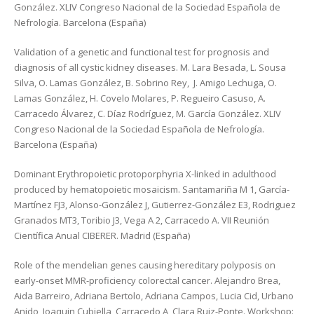
González. XLIV Congreso Nacional de la Sociedad Española de
Nefrología. Barcelona (España)
Validation of a genetic and functional test for prognosis and
diagnosis of all cystic kidney diseases. M. Lara Besada, L. Sousa
Silva, O. Lamas González, B. Sobrino Rey, J. Amigo Lechuga, O.
Lamas González, H. Covelo Molares, P. Regueiro Casuso, A.
Carracedo Álvarez, C. Díaz Rodríguez, M. García González. XLIV
Congreso Nacional de la Sociedad Española de Nefrología.
Barcelona (España)
Dominant Erythropoietic protoporphyria X-linked in adulthood
produced by hematopoietic mosaicism. Santamariña M 1, García-
Martínez FJ3, Alonso-González J, Gutierrez-González E3, Rodriguez
Granados MT3, Toribio J3, Vega A 2, Carracedo A. VII Reunión
Científica Anual CIBERER. Madrid (España)
Role of the mendelian genes causing hereditary polyposis on
early-onset MMR-proficiency colorectal cancer. Alejandro Brea,
Aida Barreiro, Adriana Bertolo, Adriana Campos, Lucia Cid, Urbano
Anido, Joaquin Cubiella, Carracedo A, Clara Ruiz-Ponte. Workshop: