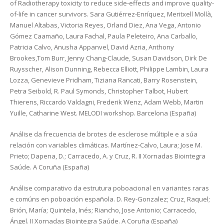
of Radiotherapy toxicity to reduce side-effects and improve quality-
of-life in cancer survivors. Sara Gutiérrez-Enríquez, Meritxell Mollà,
Manuel Altabas, Victoria Reyes, Orland Diez, Ana Vega, Antonio
Gómez Caamaño, Laura Fachal, Paula Peleteiro, Ana Carballo,
Patricia Calvo, Anusha Appanvel, David Azria, Anthony
Brookes,Tom Burr, Jenny Chang-Claude, Susan Davidson, Dirk De
Ruysscher, Alison Dunning, Rebecca Elliott, Philippe Lambin, Laura
Lozza, Genevieve Pridham, Tiziana Rancati, Barry Rosenstein,
Petra Seibold, R. Paul Symonds, Christopher Talbot, Hubert
Thierens, Riccardo Valdagni, Frederik Wenz, Adam Webb, Martin
Yuille, Catharine West. MELODI workshop. Barcelona (España)
Análise da frecuencia de brotes de esclerose múltiple e a súa
relación con variables climáticas. Martínez-Calvo, Laura; Jose M.
Prieto; Dapena, D.; Carracedo, A. y Cruz, R. II Xornadas Biointegra
Saúde. A Coruña (España)
Análise comparativo da estrutura poboacional en variantes raras
e comúns en poboación española. D. Rey-Gonzalez; Cruz, Raquel;
Brión, María; Quintela, Inés; Riancho, Jose Antonio; Carracedo,
Ángel. II Xornadas Biointegra Saúde. A Coruña (España)