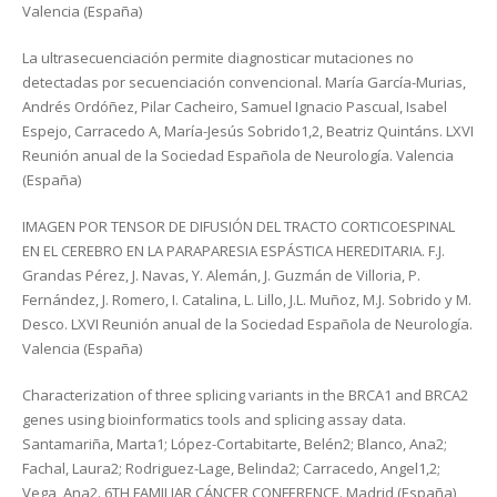
Valencia (España)
La ultrasecuenciación permite diagnosticar mutaciones no
detectadas por secuenciación convencional. María García-Murias,
Andrés Ordóñez, Pilar Cacheiro, Samuel Ignacio Pascual, Isabel
Espejo, Carracedo A, María-Jesús Sobrido1,2, Beatriz Quintáns. LXVI
Reunión anual de la Sociedad Española de Neurología. Valencia
(España)
IMAGEN POR TENSOR DE DIFUSIÓN DEL TRACTO CORTICOESPINAL
EN EL CEREBRO EN LA PARAPARESIA ESPÁSTICA HEREDITARIA. F.J.
Grandas Pérez, J. Navas, Y. Alemán, J. Guzmán de Villoria, P.
Fernández, J. Romero, I. Catalina, L. Lillo, J.L. Muñoz, M.J. Sobrido y M.
Desco. LXVI Reunión anual de la Sociedad Española de Neurología.
Valencia (España)
Characterization of three splicing variants in the BRCA1 and BRCA2
genes using bioinformatics tools and splicing assay data.
Santamariña, Marta1; López-Cortabitarte, Belén2; Blanco, Ana2;
Fachal, Laura2; Rodriguez-Lage, Belinda2; Carracedo, Angel1,2;
Vega, Ana2. 6TH FAMILIAR CÁNCER CONFERENCE. Madrid (España)