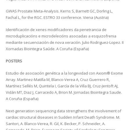
GWAS Prostate Meta-Analysis. Kerns S, Barnett GC, Dorling L,
Fachal L, for the RGC. ESTRO 33 conference. Viena (Austria)
Identificación de xenes modificadores da penetrancia de
microduplicacións e microdelecións asociadas a esquizofrenia
mediante secuenciación de nova xeración. Julio Rodriguez-Lopez. II
Xornadas Biointegra Saúde. A Coruña (España)
POSTERS
Estudio de asociación genética a la longevidad con Axiom® Exome
Array. Martinez-Matilla M, Blanco-Verea A, Cruz Guerrero R,
Martínez Sellés M, Quintela I, García de la Villa BJ, Cruz-Jentoft AJ,
Vidán MT, Diaz J, Carracedo A, Brion M. Jornadas Biointegra Saude.
A Coruña (España)
Next-generation sequencing data strengthens the involvement of
cardiac structural diseases in Sudden Infant Death Syndrome. M.
Santori, A. Blanco-Verea, R. Gil, K. Becker, P. Schneider, A.