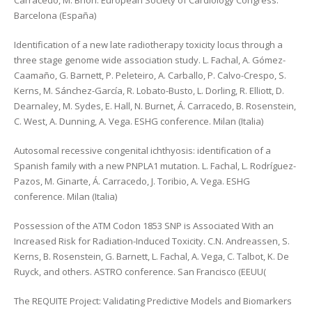
Carracedo, M. Brion. European Society of Cardiology Congress.
Barcelona (España)
Identification of a new late radiotherapy toxicity locus through a
three stage genome wide association study. L. Fachal, A. Gómez-
Caamaño, G. Barnett, P. Peleteiro, A. Carballo, P. Calvo-Crespo, S.
Kerns, M. Sánchez-García, R. Lobato-Busto, L. Dorling, R. Elliott, D.
Dearnaley, M. Sydes, E. Hall, N. Burnet, Á. Carracedo, B. Rosenstein,
C. West, A. Dunning, A. Vega. ESHG conference. Milan (Italia)
Autosomal recessive congenital ichthyosis: identification of a
Spanish family with a new PNPLA1 mutation. L. Fachal, L. Rodríguez-
Pazos, M. Ginarte, Á. Carracedo, J. Toribio, A. Vega. ESHG
conference. Milan (Italia)
Possession of the ATM Codon 1853 SNP is Associated With an
Increased Risk for Radiation-Induced Toxicity. C.N. Andreassen, S.
Kerns, B. Rosenstein, G. Barnett, L. Fachal, A. Vega, C. Talbot, K. De
Ruyck, and others. ASTRO conference. San Francisco (EEUU(
The REQUITE Project: Validating Predictive Models and Biomarkers