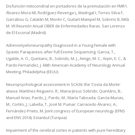
Disfunción mitocondrial en portadores de la premutación en FMR1.
Álvarez-Mora MI, Rodríguez-Revenga L, Madrigal I, Torres-Silva F,
Garrabou G, Catalán M, Morén C, Guitart-Mampel M, Sobrino B, Milà
M. VII Reunión Anual CIBER de Enfermedades Raras. San Lorenzo
de El Escorial (Madrid)
Adrenomyeloneuropathy Diagnosed in a Young Female with
Spastic Paraparesis after Full Exome Sequencing. Garcia, T.,
Ugalde, A. O., Quintans, B., Sobrido, M. J., Amigo, M. C., Arpin, E. C., &
Pardo-Fernandez, J. 66th American Academy of Neurology Annual
Meeting. Philadelphia (EEUU)
Neuropsychological assessment in SCA36: the ‘Costa da Morte’
ataxia. Martínez-Regueiro, R.; Maria-Jesus Sobrido; Quintáns, B.;
Manuel Arias; Pardo, J.; Pardo, M.; María Taboada; García-Murias,
M.; Cortés, J.; Labella, T.; José M. Pumar; Carracedo Álvarez, A.;
Fernández-Prieto, M. Joint congress of European neurology (EFNS
and ENS 2014). Estanbul (Turquia)
Impairment of the cerebral cortex in patients with pure hereditary