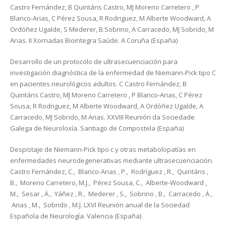
Castro Fernández, B Quintáns Castro, MJ Moreno Carretero , P
Blanco-Arias, C Pérez Sousa, R Rodriguez, M Alberte Woodward, A
Ordóñez Ugalde, S Mederer, B.Sobrino, A Carracedo, MJ Sobrido, M
Arias. II Xornadas Biointegra Saúde. A Coruña (España)
Desarrollo de un protocolo de ultrasecuenciación para
investigación diagnóstica de la enfermedad de Niemann-Pick tipo C
en pacientes neurológicos adultos. C Castro Fernández, B
Quintáns Castro, MJ Moreno Carretero , P Blanco-Arias, C Pérez
Sousa, R Rodriguez, M Alberte Woodward, A Ordóñez Ugalde, A
Carracedo, MJ Sobrido, M Arias. XXVIII Reunión da Sociedade
Galega de Neuroloxía. Santiago de Compostela (España)
Despistaje de Niemann-Pick tipo c y otras metabolopatías en
enfermedades neurodegenerativas mediante ultrasecuenciación.
Castro Fernández, C., Blanco-Arias , P., Rodríguez , R., Quintáns ,
B., Moreno Carretero, M.J., Pérez Sousa, C., Alberte-Woodward ,
M., Sesar , Á., Yáñez , R., Mederer , S., Sobrino , B., Carracedo , Á.,
Arias , M., Sobrido , M.J. LXVI Reunión anual de la Sociedad
Española de Neurología. Valencia (España)