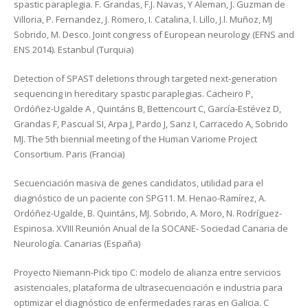
spastic paraplegia. F. Grandas, F.J. Navas, Y Aleman, J. Guzman de
Villoria, P. Fernandez, J. Romero, I. Catalina, l. Lillo, J.l. Muñoz, MJ
Sobrido, M. Desco. Joint congress of European neurology (EFNS and
ENS 2014). Estanbul (Turquia)
Detection of SPAST deletions through targeted next-generation
sequencing in hereditary spastic paraplegias. Cacheiro P,
Ordóñez-Ugalde A , Quintáns B, Bettencourt C, García-Estévez D,
Grandas F, Pascual SI, Arpa J, Pardo J, Sanz I, Carracedo A, Sobrido
MJ. The 5th biennial meeting of the Human Variome Project
Consortium. Paris (Francia)
Secuenciación masiva de genes candidatos, utilidad para el
diagnóstico de un paciente con SPG11. M. Henao-Ramírez, A.
Ordóñez-Ugalde, B. Quintáns, MJ. Sobrido, A. Moro, N. Rodríguez-
Espinosa. XVIII Reunión Anual de la SOCANE- Sociedad Canaria de
Neurología. Canarias (España)
Proyecto Niemann-Pick tipo C: modelo de alianza entre servicios
asistenciales, plataforma de ultrasecuenciación e industria para
optimizar el diagnóstico de enfermedades raras en Galicia. C