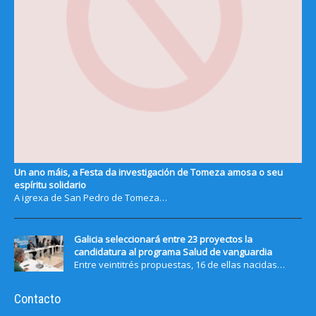
Un ano máis, a Festa da investigación de Tomeza amosa o seu
espíritu solidario
A igrexa de San Pedro de Tomeza…
Galicia seleccionará entre 23 proyectos la
candidatura al programa Salud de vanguardia
Entre veintitrés propuestas, 16 de ellas nacidas…
Contacto