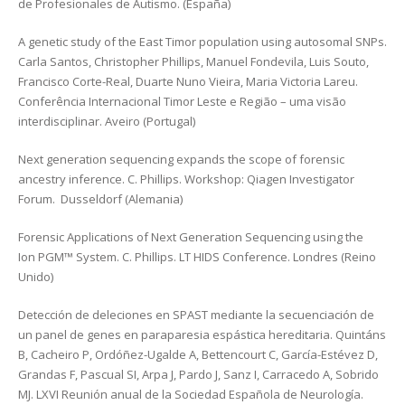
de Profesionales de Autismo. (España)
A genetic study of the East Timor population using autosomal SNPs.
Carla Santos, Christopher Phillips, Manuel Fondevila, Luis Souto,
Francisco Corte-Real, Duarte Nuno Vieira, Maria Victoria Lareu.
Conferência Internacional Timor Leste e Região – uma visão
interdisciplinar. Aveiro (Portugal)
Next generation sequencing expands the scope of forensic
ancestry inference. C. Phillips. Workshop: Qiagen Investigator
Forum. Dusseldorf (Alemania)
Forensic Applications of Next Generation Sequencing using the
Ion PGM™ System. C. Phillips. LT HIDS Conference. Londres (Reino
Unido)
Detección de deleciones en SPAST mediante la secuenciación de
un panel de genes en paraparesia espástica hereditaria. Quintáns
B, Cacheiro P, Ordóñez-Ugalde A, Bettencourt C, García-Estévez D,
Grandas F, Pascual SI, Arpa J, Pardo J, Sanz I, Carracedo A, Sobrido
MJ. LXVI Reunión anual de la Sociedad Española de Neurología.