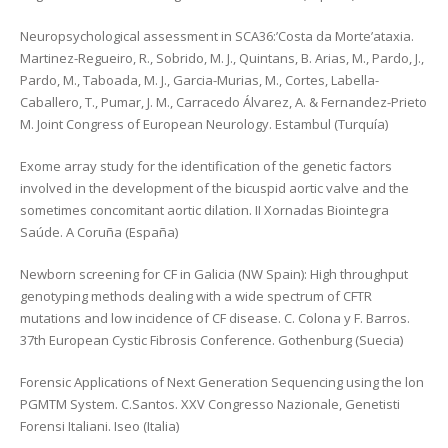
Neuropsychological assessment in SCA36:’Costa da Morte’ataxia.
Martinez-Regueiro, R., Sobrido, M. J., Quintans, B. Arias, M., Pardo, J.,
Pardo, M., Taboada, M. J., Garcia-Murias, M., Cortes, Labella-
Caballero, T., Pumar, J. M., Carracedo Álvarez, A. & Fernandez-Prieto
M. Joint Congress of European Neurology. Estambul (Turquía)
Exome array study for the identification of the genetic factors
involved in the development of the bicuspid aortic valve and the
sometimes concomitant aortic dilation. II Xornadas Biointegra
Saúde. A Coruña (España)
Newborn screening for CF in Galicia (NW Spain): High throughput
genotyping methods dealing with a wide spectrum of CFTR
mutations and low incidence of CF disease. C. Colona y F. Barros.
37th European Cystic Fibrosis Conference. Gothenburg (Suecia)
Forensic Applications of Next Generation Sequencing using the lon
PGMTM System. C.Santos. XXV Congresso Nazionale, Genetisti
Forensi Italiani. Iseo (Italia)