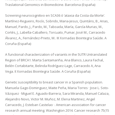
Traslational Genomics in Biomedicine. Barcelona (España)
Screening neurocognitivo en SCA36 ó ‘ataxia da Costa da Morte’.
Martínez-Regueiro, Rocío, Sobrido, Maria-Jesus, Quintáns, B., Arias,
Manuel, Pardo, J., Pardo, M., Taboada, María, García-Murias, M.,
Cortés, J., Labella-Caballero, Torcuato, Pumar, José M., Carracedo
Álvarez, A., Fernández-Prieto, M.. III Xornadas Biointegra Saúde. A
Coruña (España)
A functional characterization of variants in the 5UTR Untranslated
Region of BRCA1. Marta Santamariña, Ana Blanco, Laura Fachal,
Belén Cortabitarte, Belinda Rodríguez-Lage, Carracedo A, Ana
Vega. II Xornadas Biointegra Saúde. A Coruña (España)
Genetic susceptibility to breast cancer in a Spanish population.
Manuela Gago-Dominguez, Maite Peña, Maria Torres · Jose L. Soto-
Vázquez · Miguel E. Aguado-Barrera, Sara Miranda, Manuel Calaza,
Alejandro Novo, Victor M. Muñoz, M. Elena Martinez, Angel
Carracedo, J. Esteban Castelao ·. American association for cancer
research annual meeting. Washington 2014. Cancer research 75(15