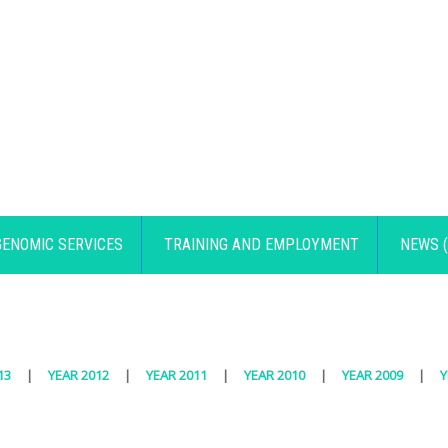
GENOMIC SERVICES
TRAINING AND EMPLOYMENT
NEWS (
13
|
YEAR 2012
|
YEAR 2011
|
YEAR 2010
|
YEAR 2009
|
Y