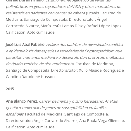
Goretti Durán Piñeiro.
Estudio farmacogenético de variantes
polimórficas en genes reparadores del ADN y otros marcadores de
resistencia en pacientes con cáncer de cabeza y cuello.
Facultad de
Medicina, Santiago de Compostela. Directors/tutor: Ángel
Carracedo Álvarez, María Jesús Lamas Díaz y Rafael López López.
Calification: Apto cum laude.
José Luis Abal Fabeiro.
Análise dos padróns de diversidade xenética
e epidemioloxía das especies e variedades de Cryptosporidium que
parasitan humanos mediante o desenrolo dun protocolo multilocus
de tipado xenético de alto rendemento.
Facultad de Medicina,
Santiago de Compostela. Directors/tutor: Xulio Maside Rodríguez e
Carolina Bartolomé Husson.
2015
Ana Blanco Perez.
Cáncer de mama y ovario hereditario: Análisis
genético-molecular de genes de susceptibilidad en familias
españolas.
Facultad de Medicina, Santiago de Compostela.
Directors/tutor: Ángel Carracedo Alvarez, Ana Paula Vega Gliemmo.
Calification: Apto cum laude.