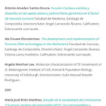
Ántonio Amadeo Santos Bouza.
Función Cardiaca sistólica y
diastólica en las sepsis severa y polimorfismo genómico en el factor
de neurosis tumoral
.
Facultad de Medicina, Santiago de
Compostela. Directors/tutor: Ángel Carracedo Álvarez. Calification:
Sobresainte cum laude.
Ate Douwe Kloosterman.
The development and implementation of
Forensic DNA technologies in the Netherland
.
Facultad de Ciencias,
Santiago de Compostela. Directors/tutor: Ángel Carracedo Álvarez;
Victoria Lareu Huidobro. Calification: Sobresainte cum laude.
Angela Weishan Lee.
Molecular characterization of TE movements in
D. Melanogaster.
Institute of Cell, Animal & Population Biology,
University of Edinburgh. Directors/tutor: Xulio Manuel Maside
Rodríguez .
2001
María José Brión Martínez.
Estudio de la variabilidad del cromosoma
Y humano: Análisis del minisatélite MSY1, loci microsatélites y