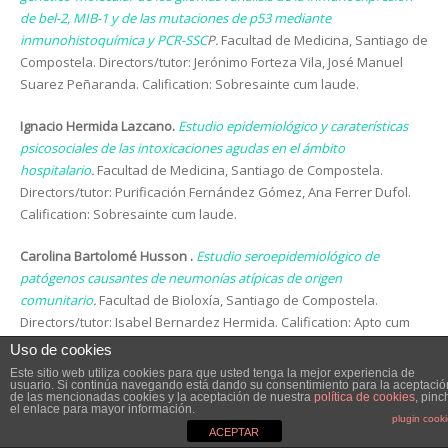
de bel-2, MIB-1 y de las mutaciones de p53 mediante
inmunohistoquímica y PCR-SSC
P.
Facultad de Medicina, Santiago de
Compostela. Directors/tutor: Jerónimo Forteza Vila, José Manuel
Suarez Peñaranda. Calification: Sobresainte cum laude.
Ignacio Hermida Lazcano.
Estudio epidemiológico y caraterísticas
psicosociales de las intoxicaciones agudas en el ámbito
hospitalario
.
Facultad de Medicina, Santiago de Compostela.
Directors/tutor: Purificación Fernández Gómez, Ana Ferrer Dufol.
Calification: Sobresainte cum laude.
Carolina Bartolomé Husson .
Estudio seroepidemiológico de
patógenos causantes de neumonías atípicas de origen
comunitario
.
Facultad de Bioloxía, Santiago de Compostela.
Directors/tutor: Isabel Bernardez Hermida. Calification: Apto cum
laude.
Uso de cookies
Este sitio web utiliza cookies para que usted tenga la mejor experiencia de
Rafael Alonso Valente.
Genetica molecular de la poliquistosis renal
usuario. Si continúa navegando está dando su consentimiento para la aceptació
de las mencionadas cookies y la aceptación de nuestra
política de cookies
, pinc
autosomica dominante
.
Facultad de Ciencias, Santiago de
el enlace para mayor información.
plugin cook
Compostela. Directors/tutor: Xose Manuel Lens; Victoria Lareu
ACEPTAR