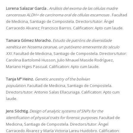
Lorena Salazar García .
Análisis del exoma de las células madre
cancerosas ALDH+ de carcinoma oral de células escamosas .
Facultad
de Medicina, Santiago de Compostela. Directors/tutor: Ángel
Carracedo Alvarez; Francisco Barros. Calification: Apto cum laude.
Tamara Gómez Moracho.
Estudo de patróns de diversidade
xenética en Nosema ceranae, un patóxeno emerxente do século
XXI.
Facultad de Medicina, Santiago de Compostela. Directors/tutor:
Carolina Bartolomé Husson, Julio Mnauel Maside Rodríguez,
Mariano Higes Pascual. Calification: Apto cum laude.
Tanja Mª Heinz.
Genetic ancestry of the bolivian
population.
Facultad de Medicina, Santiago de Compostela.
Directors/tutor: Antonio Salas Ellacuriaga. Calification: Apto cum
laude.
Jens Söchtig.
Design of analytic systems of SNPs for the
identification of physical traits for forensic purposes.
Facultad de
Medicina, Santiago de Compostela. Directors/tutor: Ángel
Carracedo Álvarez y María Victoria Lareu Huidobro. Calification: