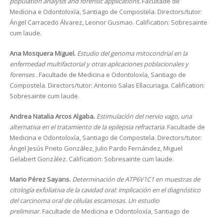
population analysis and forensic applications.
Facultade de
Medicina e Odontoloxía, Santiago de Compostela. Directors/tutor:
Ángel Carracedo Álvarez, Leonor Gusmao. Calification: Sobresainte
cum laude.
Ana Mosquera Miguel.
Estudio del genoma mitocondrial en la
enfermedad multifactorial y otras aplicaciones poblacionales y
forenses .
Facultade de Medicina e Odontoloxía, Santiago de
Compostela. Directors/tutor: Antonio Salas Ellacuriaga. Calification:
Sobresainte cum laude.
Andrea Natalia Arcos Algaba.
Estimulación del nervio vago, una
alternativa en el tratamiento de la epilepsia refractaria.
Facultade de
Medicina e Odontoloxía, Santiago de Compostela. Directors/tutor:
Ángel Jesús Prieto González, Julio Pardo Fernández, Miguel
Gelabert González. Calification: Sobresainte cum laude.
Mario Pérez Sayans.
Determinación de ATP6V1C1 en muestras de
citología exfoliativa de la cavidad oral: implicación en el diagnóstico
del carcinoma oral de células escamosas. Un estudio
preliminar.
Facultade de Medicina e Odontoloxía, Santiago de