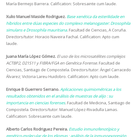
María Bermejo Barrera. Calification: Sobresainte cum laude.
Xulio Manuel Maside Rodriguez.
Base xenética da esterilidade en
híbridos entre dúas especies do complexo melanogaster: Drosophila
simulans e Drosophila mauritiana
.
Facultad de Ciencias, A Coruña.
Directors/tutor: Horacio Naveira Fachal. Calification: Apto cum
laude.
Juana María López Gómez.
El uso de los microsatélites complejos
ACTBP2, D21S11 y FIBRA/FGA en Genética Forense.
Facultad de
Ciencias, Santiago de Compostela. Directors/tutor: Ángel Carracedo
Álvarez; Victoria Lareu Huidobro. Calification: Apto cum laude.
Enrique B Guerrero Serrano.
Aplicaciones quimiométricas a los
resultados obtenidos en el análisis de muestras de alijo : su
importancia en ciencias forenses
.
Facultad de Medicina, Santiago de
Compostela. Directors/tutor: Manuel López-Rivadulla Lamas.
Calification: Sobresainte cum laude.
Alberto Carlos Rodriguez Pereira.
Estudio inmunofenotípico y
genético-molecular de los gliomas : análisis de la inmunoexpresión