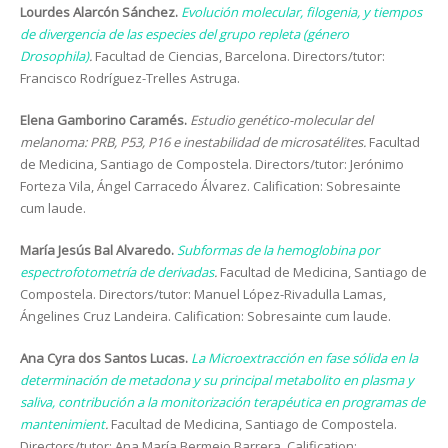
Lourdes Alarcón Sánchez.
Evolución molecular, filogenia, y tiempos
de divergencia de las especies del grupo repleta (género
Drosophila)
.
Facultad de Ciencias, Barcelona. Directors/tutor:
Francisco Rodríguez-Trelles Astruga.
Elena Gamborino Caramés.
Estudio genético-molecular del
melanoma: PRB, P53, P16 e inestabilidad de microsatélites.
Facultad
de Medicina, Santiago de Compostela. Directors/tutor: Jerónimo
Forteza Vila, Ángel Carracedo Álvarez. Calification: Sobresainte
cum laude.
María Jesús Bal Alvaredo.
Subformas de la hemoglobina por
espectrofotometría de derivadas
.
Facultad de Medicina, Santiago de
Compostela. Directors/tutor: Manuel López-Rivadulla Lamas,
Ángelines Cruz Landeira. Calification: Sobresainte cum laude.
Ana Cyra dos Santos Lucas.
La Microextracción en fase sólida en la
determinación de metadona y su principal metabolito en plasma y
saliva, contribución a la monitorización terapéutica en programas de
mantenimient
.
Facultad de Medicina, Santiago de Compostela.
Directors/tutor: Ana María Bermejo Barrera. Calification: