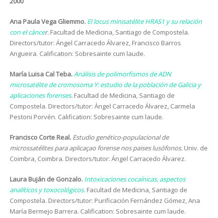
2000
Ana Paula Vega Gliemmo.
El locus minisatélite HRAS1 y su relación
con el cánce
r.
Facultad de Medicina, Santiago de Compostela.
Directors/tutor: Ángel Carracedo Álvarez, Francisco Barros
Angueira. Calification: Sobresainte cum laude.
María Luisa Cal Teba.
Análisis de polimorfismos de ADN
microsatélite de cromosoma Y: estudio de la población de Galicia y
aplicaciones forenses
.
Facultad de Medicina, Santiago de
Compostela. Directors/tutor: Ángel Carracedo Álvarez, Carmela
Pestoni Porvén. Calification: Sobresainte cum laude.
Francisco Corte Real.
Estudio genético-populacional de
microssatélites para aplicaçao forense nos paises lusófonos.
Univ. de
Coimbra, Coimbra. Directors/tutor: Ángel Carracedo Álvarez.
Laura Buján de Gonzalo.
Intoxicaciones cocaínicas, aspectos
analíticos y toxocológicos.
Facultad de Medicina, Santiago de
Compostela. Directors/tutor: Purificación Fernández Gómez, Ana
María Bermejo Barrera. Calification: Sobresainte cum laude.