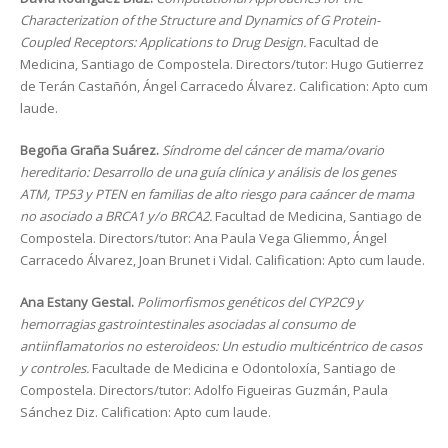
Characterization of the Structure and Dynamics of G Protein-
Coupled Receptors: Applications to Drug Design.
Facultad de
Medicina, Santiago de Compostela. Directors/tutor: Hugo Gutierrez
de Terán Castañón, Ángel Carracedo Álvarez. Calification: Apto cum
laude.
Begoña Graña Suárez.
Síndrome del cáncer de mama/ovario
hereditario: Desarrollo de una guía clínica y análisis de los genes
ATM, TP53 y PTEN en familias de alto riesgo para caáncer de mama
no asociado a BRCA1 y/o BRCA2.
Facultad de Medicina, Santiago de
Compostela. Directors/tutor: Ana Paula Vega Gliemmo, Ángel
Carracedo Álvarez, Joan Brunet i Vidal. Calification: Apto cum laude.
Ana Estany Gestal.
Polimorfismos genéticos del CYP2C9 y
hemorragias gastrointestinales asociadas al consumo de
antiinflamatorios no esteroideos: Un estudio multicéntrico de casos
y controles.
Facultade de Medicina e Odontoloxía, Santiago de
Compostela. Directors/tutor: Adolfo Figueiras Guzmán, Paula
Sánchez Diz. Calification: Apto cum laude.