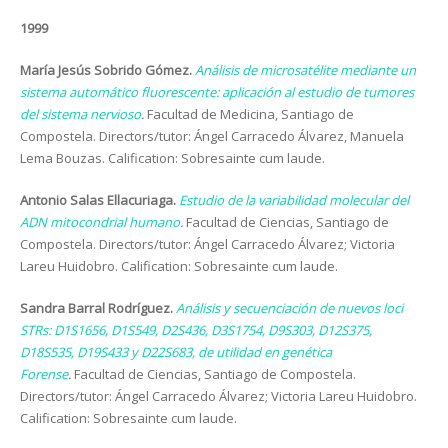
1999
María Jesús Sobrido Gómez.
Análisis de microsatélite mediante un
sistema automático fluorescente: aplicación al estudio de tumores
del sistema nervioso
.
Facultad de Medicina, Santiago de
Compostela. Directors/tutor: Ángel Carracedo Álvarez, Manuela
Lema Bouzas. Calification: Sobresainte cum laude.
Antonio Salas Ellacuriaga.
Estudio de la variabilidad molecular del
ADN mitocondrial humano
.
Facultad de Ciencias, Santiago de
Compostela. Directors/tutor: Ángel Carracedo Álvarez; Victoria
Lareu Huidobro. Calification: Sobresainte cum laude.
Sandra Barral Rodríguez.
Análisis y secuenciación de nuevos loci
STRs: D1S1656, D1S549, D2S436, D3S1754, D9S303, D12S375,
D18S535, D19S433 y D22S683, de utilidad en genética
Forense
.
Facultad de Ciencias, Santiago de Compostela.
Directors/tutor: Ángel Carracedo Álvarez; Victoria Lareu Huidobro.
Calification: Sobresainte cum laude.