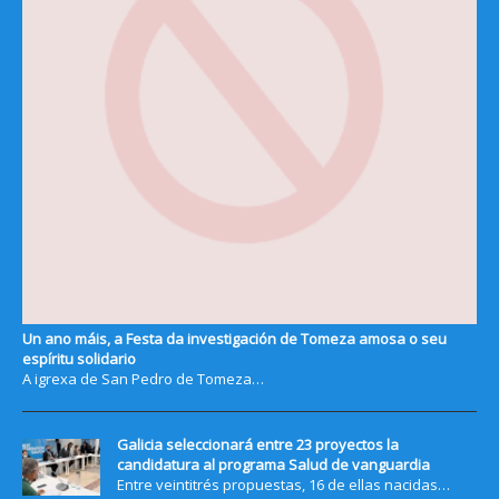
Un ano máis, a Festa da investigación de Tomeza amosa o seu
espíritu solidario
A igrexa de San Pedro de Tomeza…
Galicia seleccionará entre 23 proyectos la
candidatura al programa Salud de vanguardia
Entre veintitrés propuestas, 16 de ellas nacidas…