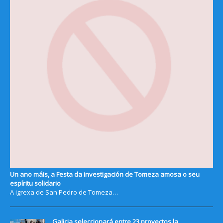
Un ano máis, a Festa da investigación de Tomeza amosa o seu
espíritu solidario
A igrexa de San Pedro de Tomeza…
Galicia seleccionará entre 23 proyectos la