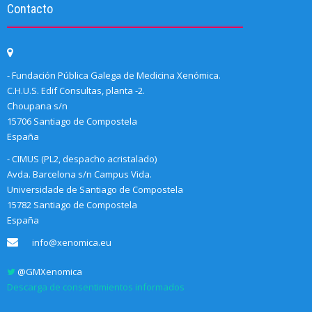
Contacto
- Fundación Pública Galega de Medicina Xenómica.
C.H.U.S. Edif Consultas, planta -2.
Choupana s/n
15706 Santiago de Compostela
España
- CIMUS (PL2, despacho acristalado)
Avda. Barcelona s/n Campus Vida.
Universidade de Santiago de Compostela
15782 Santiago de Compostela
España
info@xenomica.eu
@GMXenomica
Descarga de consentimientos informados