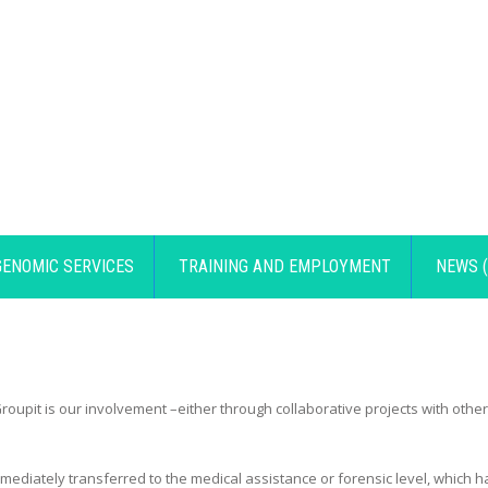
GENOMIC SERVICES
TRAINING AND EMPLOYMENT
NEWS (
roupit is our involvement –either through collaborative projects with other
 immediately transferred to the medical assistance or forensic level, whic