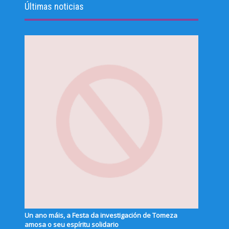
Últimas noticias
Un ano máis, a Festa da investigación de Tomeza
amosa o seu espíritu solidario