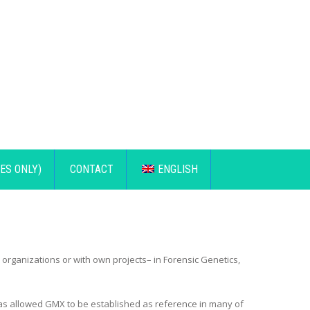
ES ONLY)
CONTACT
ENGLISH
 organizations or with own projects– in Forensic Genetics,
h has allowed GMX to be established as reference in many of