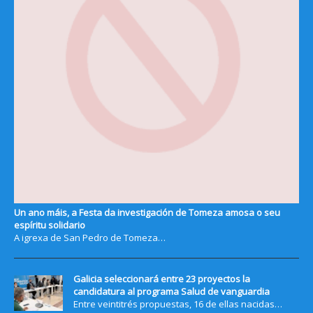
Un ano máis, a Festa da investigación de Tomeza amosa o seu
espíritu solidario
A igrexa de San Pedro de Tomeza…
Galicia seleccionará entre 23 proyectos la
candidatura al programa Salud de vanguardia
Entre veintitrés propuestas, 16 de ellas nacidas…