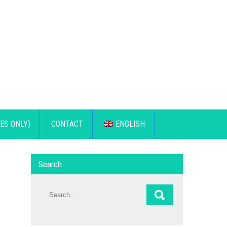
ES ONLY)
CONTACT
ENGLISH
Search