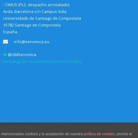
- CIMUS (PL2, despacho acristalado)
Avda. Barcelona s/n Campus Vida.
Universidade de Santiago de Compostela
15782 Santiago de Compostela
España
info@xenomica.eu
@GMXenomica
Descarga de consentimientos informados
as mencionadas cookies y la aceptación de nuestra
política de cookies
, pinche el