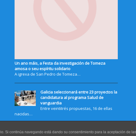
Un ano máis, a Festa da investigación de Tomeza
amosa o seu espíritu solidario
A igrexa de San Pedro de Tomeza…
Galicia seleccionará entre 23 proyectos la
candidatura al programa Salud de
vanguardia
Entre veintitrés propuestas, 16 de ellas
nacidas…
uario. Si continúa navegando está dando su consentimiento para la aceptación de l