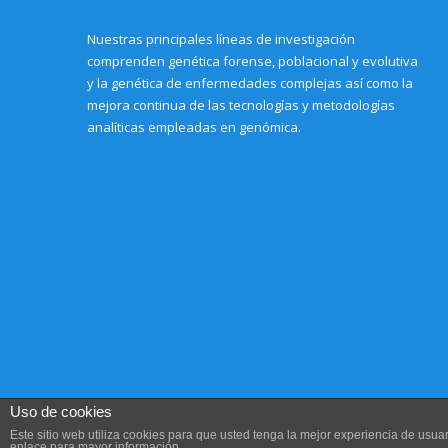
Nuestras principales líneas de investigación
comprenden genética forense, poblacional y evolutiva
y la genética de enfermedades complejas así como la
mejora continua de las tecnologías y metodologías
analíticas empleadas en genómica.
Uso de cookies
Este sitio web utiliza cookies para que usted tenga la mejor experiencia de us
enlace para mayor información.