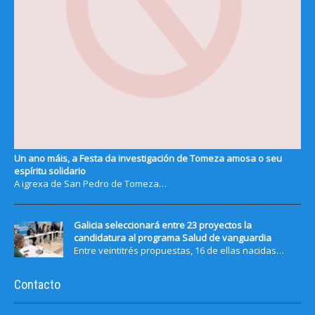
Un ano máis, a Festa da investigación de Tomeza amosa o seu
espíritu solidario
A igrexa de San Pedro de Tomeza…
Galicia seleccionará entre 23 proyectos la
candidatura al programa Salud de vanguardia
Entre veintitrés propuestas, 16 de ellas nacidas…
Contacto