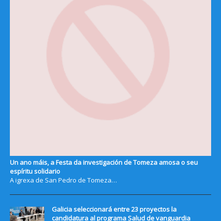
Un ano máis, a Festa da investigación de Tomeza amosa o seu
espíritu solidario
A igrexa de San Pedro de Tomeza…
Galicia seleccionará entre 23 proyectos la
candidatura al programa Salud de vanguardia