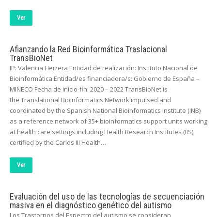
Ver
Afianzando la Red Bioinformática Traslacional
TransBioNet
IP: Valencia Herrera Entidad de realización: Instituto Nacional de
Bioinformática Entidad/es financiadora/s: Gobierno de España –
MINECO Fecha de inicio-fin: 2020 – 2022 TransBioNet is
the Translational Bioinformatics Network impulsed and
coordinated by the Spanish National Bioinformatics Institute (INB)
as a reference network of 35+ bioinformatics support units working
at health care settings including Health Research Institutes (IIS)
certified by the Carlos III Health…
Ver
Evaluación del uso de las tecnologías de secuenciación
masiva en el diagnóstico genético del autismo
Los Trastornos del Espectro del autismo se consideran