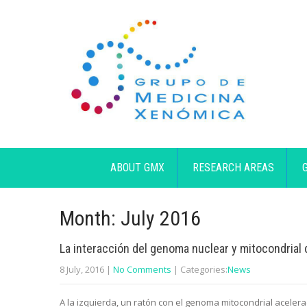
ABOUT GMX
RESEARCH AREAS
Month:
July 2016
La interacción del genoma nuclear y mitocondrial 
8 July, 2016
|
No Comments
| Categories:
News
A la izquierda, un ratón con el genoma mitocondrial aceler