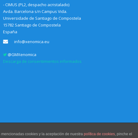
- CIMUS (PL2, despacho acristalado)
Avda. Barcelona s/n Campus Vida.
Universidade de Santiago de Compostela
15782 Santiago de Compostela
España
info@xenomica.eu
@GMXenomica
Descarga de consentimientos informados
as mencionadas cookies y la aceptación de nuestra
política de cookies
, pinche el