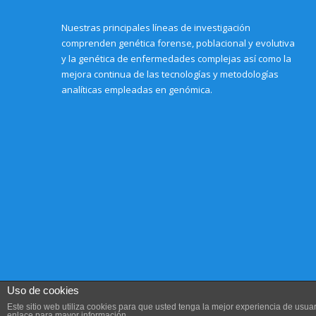
Nuestras principales líneas de investigación
comprenden genética forense, poblacional y evolutiva
y la genética de enfermedades complejas así como la
mejora continua de las tecnologías y metodologías
analíticas empleadas en genómica.
Uso de cookies
Este sitio web utiliza cookies para que usted tenga la mejor experiencia de us
enlace para mayor información.