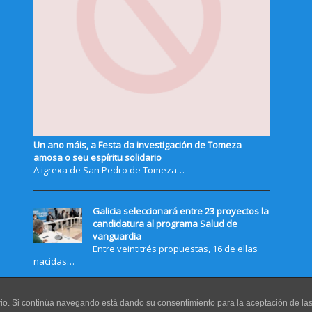
Un ano máis, a Festa da investigación de Tomeza
amosa o seu espíritu solidario
A igrexa de San Pedro de Tomeza…
Galicia seleccionará entre 23 proyectos la
candidatura al programa Salud de
vanguardia
Entre veintitrés propuestas, 16 de ellas
nacidas…
uario. Si continúa navegando está dando su consentimiento para la aceptación de l