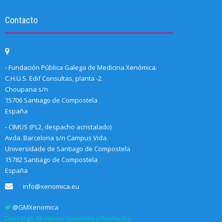
Contacto
- Fundación Pública Galega de Medicina Xenómica.
C.H.U.S. Edif Consultas, planta -2.
Choupana s/n
15706 Santiago de Compostela
España
- CIMUS (PL2, despacho acristalado)
Avda. Barcelona s/n Campus Vida.
Universidade de Santiago de Compostela
15782 Santiago de Compostela
España
info@xenomica.eu
@GMXenomica
Descarga de consentimientos informados