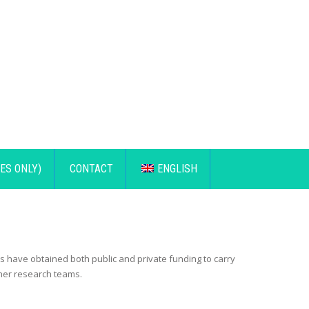
ES ONLY)
CONTACT
ENGLISH
s have obtained both public and private funding to carry
ther research teams.