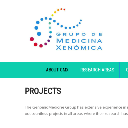
ABOUT GMX
RESEARCH AREAS
PROJECTS
The Genomic Medicine Group has extensive experience in reg
out countless projects in all areas where their research h