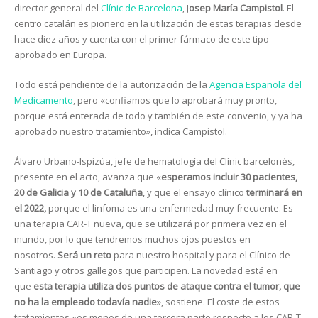
director general del
Clínic de Barcelona
, J
osep María Campistol
. El
centro catalán es pionero en la utilización de estas terapias desde
hace diez años y cuenta con el primer fármaco de este tipo
aprobado en Europa.
Todo está pendiente de la autorización de la
Agencia Española del
Medicamento
, pero «confiamos que lo aprobará muy pronto,
porque está enterada de todo y también de este convenio, y ya ha
aprobado nuestro tratamiento», indica Campistol.
Álvaro Urbano-Ispizúa, jefe de hematología del Clínic barcelonés,
presente en el acto, avanza que «
esperamos incluir 30 pacientes,
20 de Galicia y 10 de Cataluña
, y que el ensayo clínico
terminará en
el 2022,
porque el linfoma es una enfermedad muy frecuente. Es
una terapia CAR-T nueva, que se utilizará por primera vez en el
mundo, por lo que tendremos muchos ojos puestos en
nosotros.
Será un reto
para nuestro hospital y para el Clínico de
Santiago y otros gallegos que participen. La novedad está en
que
esta terapia utiliza dos puntos de ataque contra el tumor, que
no ha la empleado todavía nadie
», sostiene. El coste de estos
tratamientos «es menos de una tercera parte respecto a los CAR-T