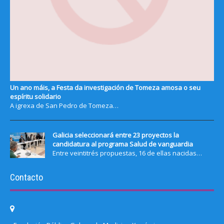
Un ano máis, a Festa da investigación de Tomeza amosa o seu
espíritu solidario
A igrexa de San Pedro de Tomeza…
Galicia seleccionará entre 23 proyectos la
candidatura al programa Salud de vanguardia
Entre veintitrés propuestas, 16 de ellas nacidas…
Contacto