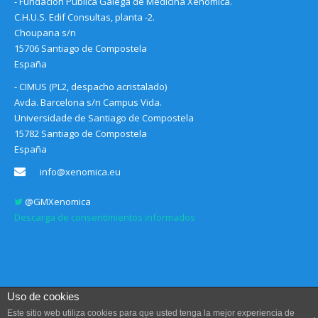
- Fundación Pública Galega de Medicina Xenómica.
C.H.U.S. Edif Consultas, planta -2.
Choupana s/n
15706 Santiago de Compostela
España
- CIMUS (PL2, despacho acristalado)
Avda. Barcelona s/n Campus Vida.
Universidade de Santiago de Compostela
15782 Santiago de Compostela
España
info@xenomica.eu
@GMXenomica
Descarga de consentimientos informados
Uso de cookies
Este sitio web utiliza cookies para que usted tenga la mejor experiencia de