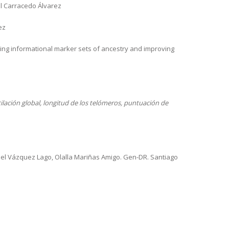
el Carracedo Álvarez
ez
ping informational marker sets of ancestry and improving
ilación global, longitud de los telómeros, puntuación de
el Vázquez Lago, Olalla Mariñas Amigo. Gen-DR. Santiago