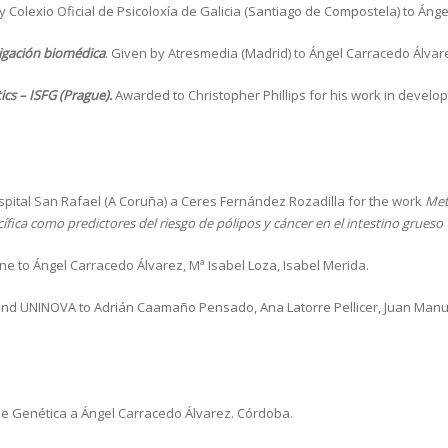
by Colexio Oficial de Psicoloxía de Galicia (Santiago de Compostela) to Áng
tigación biomédica
. Given by Atresmedia (Madrid) to Ángel Carracedo Álvar
ics – ISFG (Prague).
Awarded to Christopher Phillips for his work in develo
spital San Rafael (A Coruña) a Ceres Fernández Rozadilla for the work
Met
cífica como predictores del riesgo de pólipos y cáncer en el intestino grueso
e to Ángel Carracedo Álvarez, Mª Isabel Loza, Isabel Merida.
and UNINOVA to Adrián Caamaño Pensado, Ana Latorre Pellicer, Juan Manu
e Genética a Ángel Carracedo Álvarez. Córdoba.