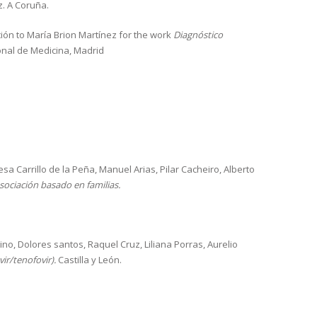
z. A Coruña.
ón to María Brion Martínez for the work
Diagnóstico
onal de Medicina, Madrid
a Carrillo de la Peña, Manuel Arias, Pilar Cacheiro, Alberto
sociación basado en familias.
no, Dolores santos, Raquel Cruz, Liliana Porras, Aurelio
ir/tenofovir).
Castilla y León.