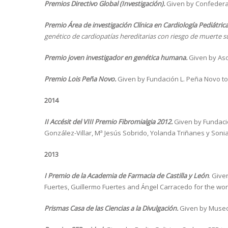
Premios Directivo Global (Investigación).
Given by Confederac
Premio Área de investigación Clínica en Cardiología Pediátrica
genético de cardiopatías hereditarias con riesgo de muerte sú
Premio joven investigador en genética humana.
Given by Aso
Premio Lois Peña Novo.
Given by Fundación L. Peña Novo to
2014
II Accésit del VIII Premio Fibromialgia 2012.
Given by Fundació
González-Villar, Mª Jesús Sobrido, Yolanda Triñanes y Soni
2013
I Premio de la Academia de Farmacia de Castilla y León
. Give
Fuertes, Guillermo Fuertes and Ángel Carracedo for the wo
Prismas Casa de las Ciencias a la Divulgación.
Given by Museos