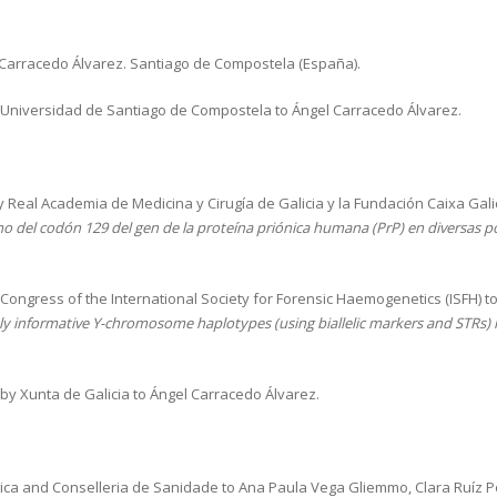
 Carracedo Álvarez. Santiago de Compostela (España).
Universidad de Santiago de Compostela to Ángel Carracedo Álvarez.
 Real Academia de Medicina y Cirugía de Galicia y la Fundación Caixa Gali
o del codón 129 del gen de la proteína priónica humana (PrP) en diversas po
Congress of the International Society for Forensic Haemogenetics (ISFH) t
ly informative Y-chromosome haplotypes (using biallelic markers and STRs) i
by Xunta de Galicia to Ángel Carracedo Álvarez.
ca and Conselleria de Sanidade to Ana Paula Vega Gliemmo, Clara Ruíz Pon