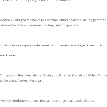
édico-Quirúrgica to Ana Vega Gliemmo, Antonio Salas Ellacuriaga for th
tabilidad en la tumorogénesis
. Santiago de Compostela.
GH (Asociación española de genética humana) to Ana Vega Gliemmo, Antoni
cedo Álvarez.
Congress of the International Society for Forensic Genetics (ISFH) to Montes
nta Delgada, Azores (Portugal).
iven by Fundación Premios Rey Jaime to Ángel Carracedo Álvarez.