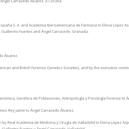
 Ángel Carracedo Álvarez. A Coruña.
paña S. A. and Academia Iberoamericana de Farmacia to Elena López Aspi
es, Guillermo Fuertes and Ángel Carracedo. Granada.
do Álvarez.
ican and British Forensic Genetics Societies, and by the executive commit
enómica, Genética de Poblaciones, Antropología y Psicología Forense to Á
ios Rey Jaime to Ángel Carracedo Álvarez.
 by Real Academia de Medicina y Cirugía de Valladolid to Elena López Asp
, Guillermo Fuertes y Ángel Carracedo. Valladolid.