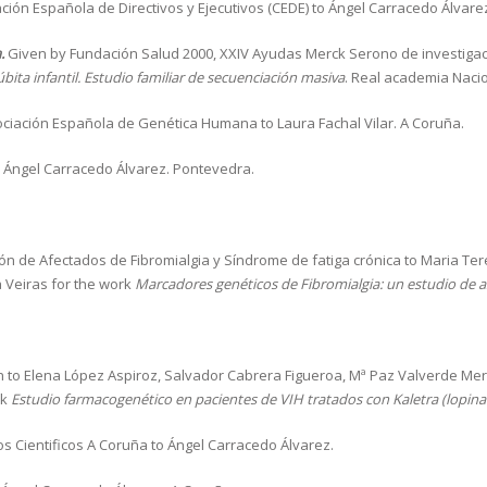
ión Española de Directivos y Ejecutivos (CEDE) to Ángel Carracedo Álvare
.
Given by Fundación Salud 2000, XXIV Ayudas Merck Serono de investigaci
bita infantil. Estudio familiar de secuenciación masiva
. Real academia Naci
ciación Española de Genética Humana to Laura Fachal Vilar. A Coruña.
 Ángel Carracedo Álvarez. Pontevedra.
n de Afectados de Fibromialgia y Síndrome de fatiga crónica to Maria Teres
a Veiras for the work
Marcadores genéticos de Fibromialgia: un estudio de a
n to Elena López Aspiroz, Salvador Cabrera Figueroa, Mª Paz Valverde Meri
rk
Estudio farmacogenético en pacientes de VIH tratados con Kaletra (lopinav
 Cientificos A Coruña to Ángel Carracedo Álvarez.