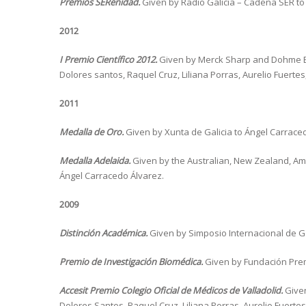
Premios SERenidad.
Given by Radio Galicia – Cadena SER to
2012
I Premio Científico 2012.
Given by Merck Sharp and Dohme Es
Dolores santos, Raquel Cruz, Liliana Porras, Aurelio Fuert
2011
Medalla de Oro.
Given by Xunta de Galicia to Ángel Carrace
Medalla Adelaida.
Given by the Australian, New Zealand, Amer
Ángel Carracedo Álvarez.
2009
Distinción Académica.
Given by Simposio Internacional de G
Premio de Investigación Biomédica.
Given by Fundación Prem
Accesit Premio Colegio Oficial de Médicos de Valladolid.
Given
Dolores Santos, Raquel Cruz, Liliana Porras, Aurelio Fuertes