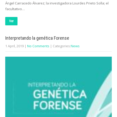
Ángel Carracedo Álvarez; la investigadora Lourdes Prieto Solla; el
facultativo…
Ver
Interpretando la genética Forense
1 April, 2019
|
No Comments
| Categories:
News