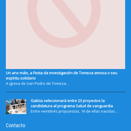
Un ano máis, a Festa da investigación de Tomeza amosa o seu
espíritu solidario
A igrexa de San Pedro de Tomeza…
Galicia seleccionará entre 23 proyectos la
candidatura al programa Salud de vanguardia
Entre veintitrés propuestas, 16 de ellas nacidas…
Contacto