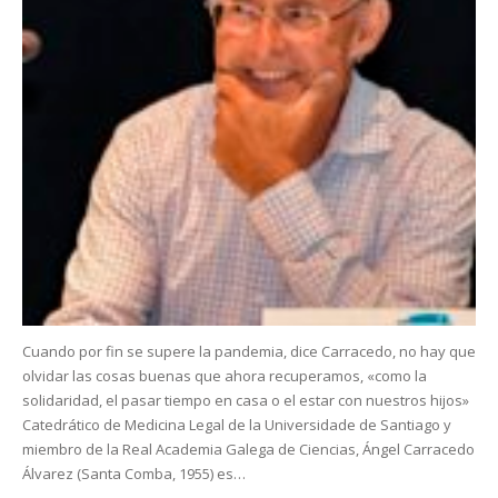
Cuando por fin se supere la pandemia, dice Carracedo, no hay que
olvidar las cosas buenas que ahora recuperamos, «como la
solidaridad, el pasar tiempo en casa o el estar con nuestros hijos»
Catedrático de Medicina Legal de la Universidade de Santiago y
miembro de la Real Academia Galega de Ciencias, Ángel Carracedo
Álvarez (Santa Comba, 1955) es…