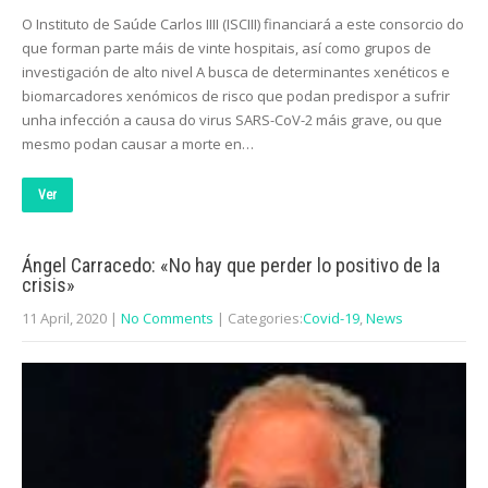
O Instituto de Saúde Carlos IIII (ISCIII) financiará a este consorcio do
que forman parte máis de vinte hospitais, así como grupos de
investigación de alto nivel A busca de determinantes xenéticos e
biomarcadores xenómicos de risco que podan predispor a sufrir
unha infección a causa do virus SARS-CoV-2 máis grave, ou que
mesmo podan causar a morte en…
Ver
Ángel Carracedo: «No hay que perder lo positivo de la
crisis»
11 April, 2020
|
No Comments
| Categories:
Covid-19
,
News