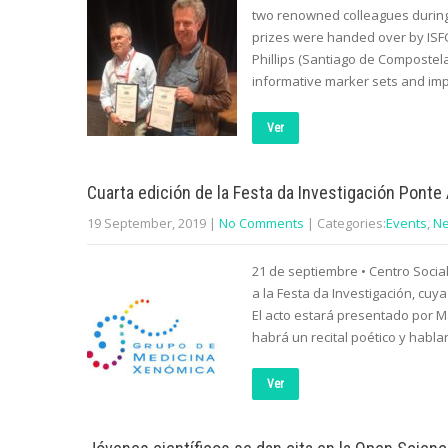
two renowned colleagues during
prizes were handed over by ISFG
Phillips (Santiago de Compostela
informative marker sets and im
Ver
Cuarta edición de la Festa da Investigación Ponte
19 September, 2019
|
No Comments
| Categories:
Events
,
N
21 de septiembre • Centro Socia
a la Festa da Investigación, cu
El acto estará presentado por M
habrá un recital poético y hablar
Ver