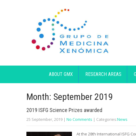
ABOUT GMX
RESEARCH AREAS
Month:
September 2019
2019 ISFG Science Prizes awarded
25 September, 2019
|
No Comments
| Categories:
News
At the 28th International ISFG C