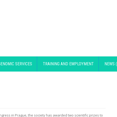
GENOMIC SERVICES
TRAINING AND EMPLOYMENT
NEWS (
ongress in Prague, the society has awarded two scientific prizes to