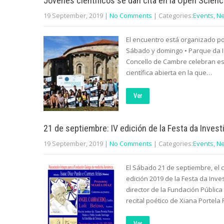
Jóvenes científicos se dan cita en la Open Scien
19 September, 2019
|
No Comments
| Categories:
Events
,
N
El encuentro está organizado por
Sábado y domingo • Parque da Ig
Concello de Cambre celebran est
científica abierta en la que…
Ver
21 de septiembre: IV edición de la Festa da Inves
19 September, 2019
|
No Comments
| Categories:
Events
,
N
El Sábado 21 de septiembre, el 
edición 2019 de la Festa da Inve
director de la Fundación Públic
recital poético de Xiana Portela