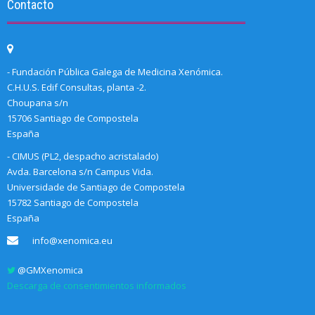
Contacto
- Fundación Pública Galega de Medicina Xenómica.
C.H.U.S. Edif Consultas, planta -2.
Choupana s/n
15706 Santiago de Compostela
España
- CIMUS (PL2, despacho acristalado)
Avda. Barcelona s/n Campus Vida.
Universidade de Santiago de Compostela
15782 Santiago de Compostela
España
info@xenomica.eu
@GMXenomica
Descarga de consentimientos informados