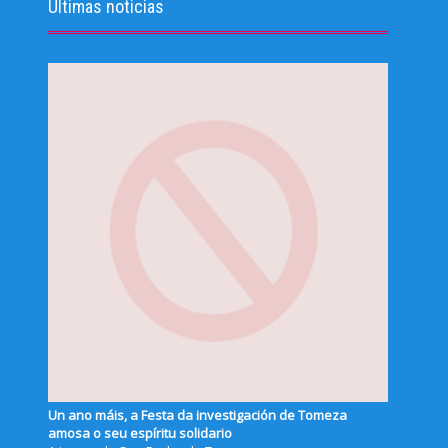
Últimas noticias
Un ano máis, a Festa da investigación de Tomeza
amosa o seu espíritu solidario