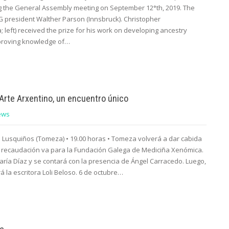
 the General Assembly meeting on September 12°th, 2019. The
 president Walther Parson (Innsbruck). Christopher
; left) received the prize for his work on developing ancestry
proving knowledge of…
 Arte Arxentino, un encuentro único
ews
l Lusquiños (Tomeza) • 19.00 horas • Tomeza volverá a dar cabida
ya recaudación va para la Fundación Galega de Mediciña Xenómica.
aría Díaz y se contará con la presencia de Ángel Carracedo. Luego,
á la escritora Loli Beloso. 6 de octubre…