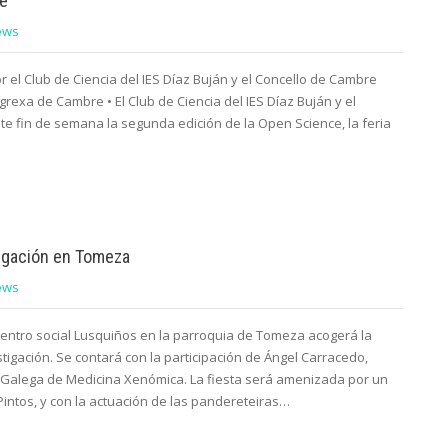
ce
ews
 el Club de Ciencia del IES Díaz Buján y el Concello de Cambre
rexa de Cambre • El Club de Ciencia del IES Díaz Buján y el
e fin de semana la segunda edición de la Open Science, la feria
tigación en Tomeza
ews
centro social Lusquiños en la parroquia de Tomeza acogerá la
stigación. Se contará con la participación de Ángel Carracedo,
a Galega de Medicina Xenómica. La fiesta será amenizada por un
 Pintos, y con la actuación de las pandereteiras…