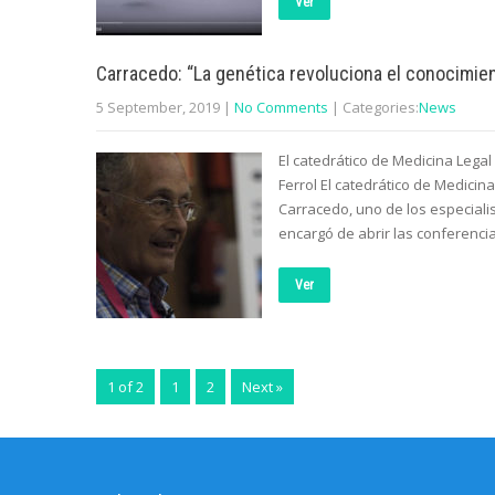
Ver
Carracedo: “La genética revoluciona el conocimi
5 September, 2019
|
No Comments
| Categories:
News
El catedrático de Medicina Lega
Ferrol El catedrático de Medici
Carracedo, uno de los especiali
encargó de abrir las conferenci
Ver
1 of 2
1
2
Next »