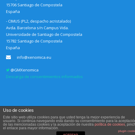
15706 Santiago de Compostela
España
- CIMUS (PL2, despacho acristalado)
Avda. Barcelona s/n Campus Vida.
Universidade de Santiago de Compostela
15782 Santiago de Compostela
España
info@xenomica.eu
@GMXenomica
Descarga de consentimientos informados
Uso de cookies
Este sitio web utiliza cookies para que usted tenga la mejor experiencia de
usuario. Si continúa navegando está dando su consentimiento para la aceptació
de las mencionadas cookies y la aceptación de nuestra
política de cookies
, pinc
Aviso legal, Condiciones de uso y Política de privacidad
el enlace para mayor información.
Diseño web
Communication Sociale
plugin cook