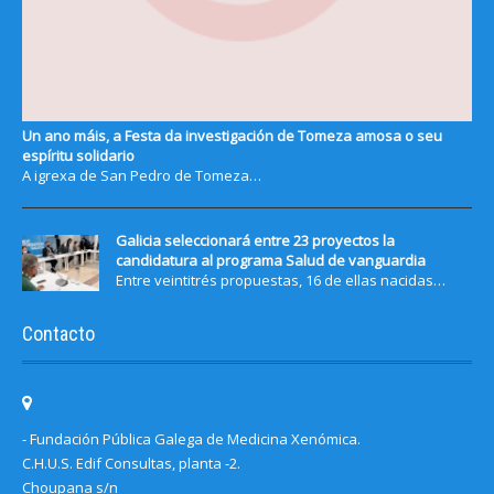
Un ano máis, a Festa da investigación de Tomeza amosa o seu
espíritu solidario
A igrexa de San Pedro de Tomeza…
Galicia seleccionará entre 23 proyectos la
candidatura al programa Salud de vanguardia
Entre veintitrés propuestas, 16 de ellas nacidas…
Contacto
- Fundación Pública Galega de Medicina Xenómica.
C.H.U.S. Edif Consultas, planta -2.
Choupana s/n