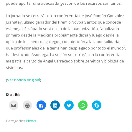
puede aportar una adecuada gestión de los recursos sanitarios.
La jornada se cerrará con la conferencia de José Ramón González
Juanatey, último ganador del Premio Nóvoa Santos que concede
Asomega. El sábado será el día de la humanización, “analizada
primero desde la Medicina propiamente dicha y luego desde la
óptica de los médicos gallegos, con atención a la labor solidaria
que profesionales de la tierra han desplegado por todo el mundo”,
ha destacado Asomega. La sesión se cerrará con la conferencia
magistral a cargo de Ángel Carracedo sobre genética y biología de
sistemas.
(
Ver noticia original
)
Share this
C
C
C
C
C
C
C
l
l
l
l
l
l
l
i
i
i
i
i
i
i
c
c
c
c
c
c
c
k
k
k
k
k
k
k
Categories:
News
t
t
t
t
t
t
t
o
o
o
o
o
o
o
e
p
s
s
s
s
s