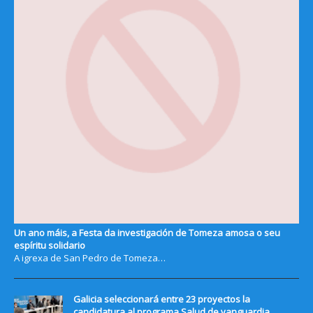
Un ano máis, a Festa da investigación de Tomeza amosa o seu
espíritu solidario
A igrexa de San Pedro de Tomeza…
Galicia seleccionará entre 23 proyectos la
candidatura al programa Salud de vanguardia