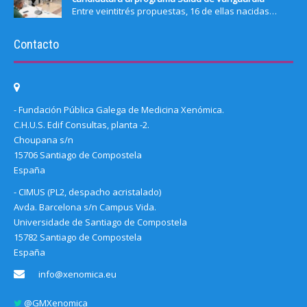
Entre veintitrés propuestas, 16 de ellas nacidas…
Contacto
- Fundación Pública Galega de Medicina Xenómica.
C.H.U.S. Edif Consultas, planta -2.
Choupana s/n
15706 Santiago de Compostela
España
- CIMUS (PL2, despacho acristalado)
Avda. Barcelona s/n Campus Vida.
Universidade de Santiago de Compostela
15782 Santiago de Compostela
España
info@xenomica.eu
@GMXenomica