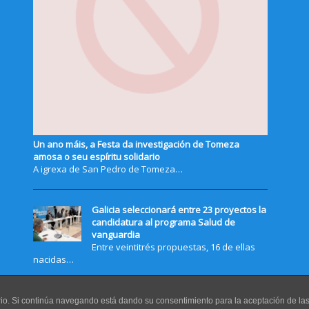
Un ano máis, a Festa da investigación de Tomeza
amosa o seu espíritu solidario
A igrexa de San Pedro de Tomeza…
Galicia seleccionará entre 23 proyectos la
candidatura al programa Salud de
vanguardia
Entre veintitrés propuestas, 16 de ellas
nacidas…
uario. Si continúa navegando está dando su consentimiento para la aceptación de l