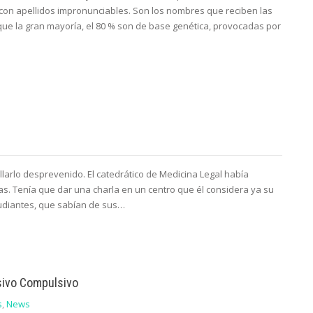
 con apellidos impronunciables. Son los nombres que reciben las
ue la gran mayoría, el 80 % son de base genética, provocadas por
llarlo desprevenido. El catedrático de Medicina Legal había
ias. Tenía que dar una charla en un centro que él considera ya su
tudiantes, que sabían de sus…
sivo Compulsivo
s
,
News