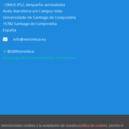
- CIMUS (PL2, despacho acristalado)
Avda. Barcelona s/n Campus Vida.
Universidade de Santiago de Compostela
15782 Santiago de Compostela
España
info@xenomica.eu
@GMXenomica
Descarga de consentimientos informados
as mencionadas cookies y la aceptación de nuestra
política de cookies
, pinche el