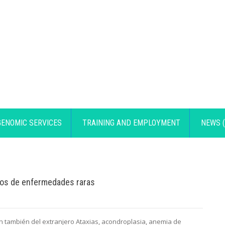
GENOMIC SERVICES
TRAINING AND EMPLOYMENT
NEWS (
icos de enfermedades raras
 también del extranjero Ataxias, acondroplasia, anemia de