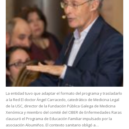
La entidad tuvo que adaptar el formato del programa y trasladarlo
a la Red El doctor Ángel Carracedo, catedrático de Medicina Legal
de la USC, director de la Fundación Pública Galega de Medicina
Xenómica y miembro del comité del CIBER de Enfermedades Raras
clausuró el Programa de Educación Familiar impulsado por la
asociación Aloumiños. El contexto sanitario obligó a…