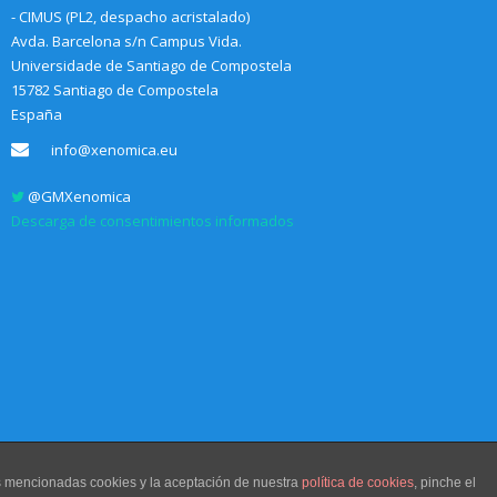
- CIMUS (PL2, despacho acristalado)
Avda. Barcelona s/n Campus Vida.
Universidade de Santiago de Compostela
15782 Santiago de Compostela
España
info@xenomica.eu
@GMXenomica
Descarga de consentimientos informados
as mencionadas cookies y la aceptación de nuestra
política de cookies
, pinche el