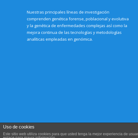
Nuestras principales líneas de investigación
comprenden genética forense, poblacional y evolutiva
y la genética de enfermedades complejas así como la
mejora continua de las tecnologías y metodologías
analíticas empleadas en genómica.
Uso de cookies
Este sitio web utiliza cookies para que usted tenga la mejor experiencia de us
enlace para mayor información.