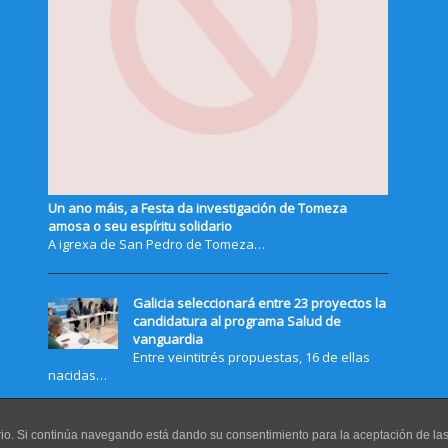
Un ano máis, a Festa da investigación de Tomeza
amosa o seu espíritu solidario
A igrexa de San Pedro de Tomeza…
Galicia seleccionará entre 23 proyectos la
candidatura al programa Salud de
vanguardia
Entre veintitrés propuestas, 16 de ellas
nacidas…
uario. Si continúa navegando está dando su consentimiento para la aceptación de l