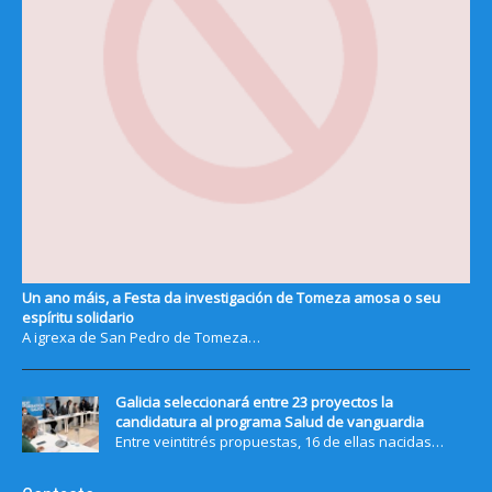
Un ano máis, a Festa da investigación de Tomeza amosa o seu
espíritu solidario
A igrexa de San Pedro de Tomeza…
Galicia seleccionará entre 23 proyectos la
candidatura al programa Salud de vanguardia
Entre veintitrés propuestas, 16 de ellas nacidas…