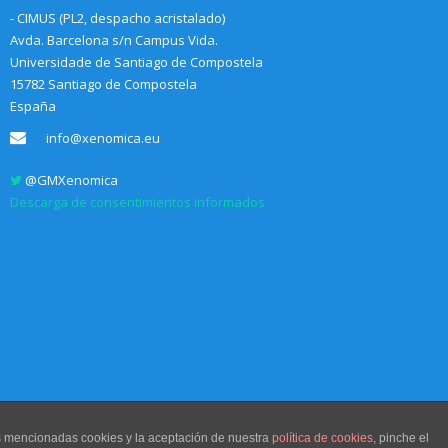
- CIMUS (PL2, despacho acristalado)
Avda. Barcelona s/n Campus Vida.
Universidade de Santiago de Compostela
15782 Santiago de Compostela
España
info@xenomica.eu
@GMXenomica
Descarga de consentimientos informados
as mencionadas cookies y la aceptación de nuestra
política de cookies
, pinche el