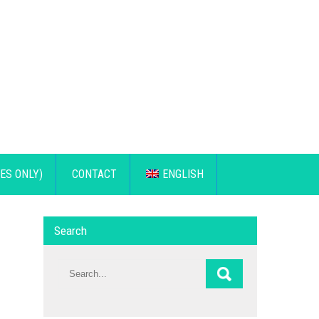
ES ONLY)
CONTACT
ENGLISH
Search