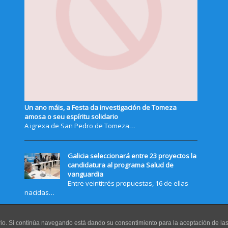
Un ano máis, a Festa da investigación de Tomeza
amosa o seu espíritu solidario
A igrexa de San Pedro de Tomeza…
Galicia seleccionará entre 23 proyectos la
candidatura al programa Salud de
vanguardia
Entre veintitrés propuestas, 16 de ellas
nacidas…
uario. Si continúa navegando está dando su consentimiento para la aceptación de l