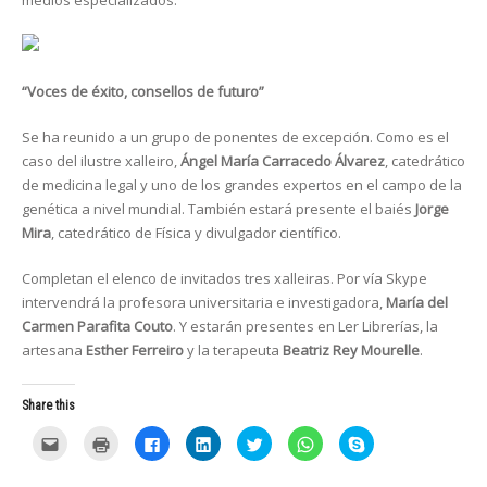
medios especializados.
“Voces de éxito, consellos de futuro”
Se ha reunido a un grupo de ponentes de excepción. Como es el
caso del ilustre xalleiro,
Ángel María Carracedo Álvarez
, catedrático
de medicina legal y uno de los grandes expertos en el campo de la
genética a nivel mundial. También estará presente el baiés
Jorge
Mira
, catedrático de Física y divulgador científico.
Completan el elenco de invitados tres xalleiras. Por vía Skype
intervendrá la profesora universitaria e investigadora,
María del
Carmen Parafita Couto
. Y estarán presentes en Ler Librerías, la
artesana
Esther Ferreiro
y la terapeuta
Beatriz Rey Mourelle
.
Share this
C
C
C
C
C
C
C
l
l
l
l
l
l
l
i
i
i
i
i
i
i
c
c
c
c
c
c
c