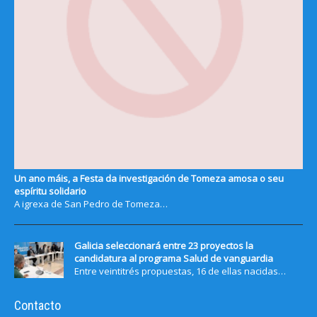
Un ano máis, a Festa da investigación de Tomeza amosa o seu
espíritu solidario
A igrexa de San Pedro de Tomeza…
Galicia seleccionará entre 23 proyectos la
candidatura al programa Salud de vanguardia
Entre veintitrés propuestas, 16 de ellas nacidas…
Contacto