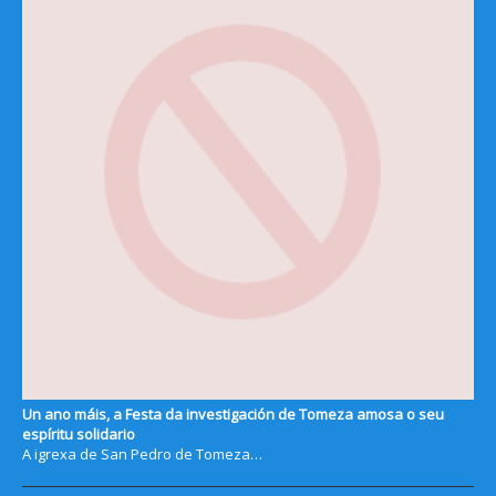
Un ano máis, a Festa da investigación de Tomeza amosa o seu
espíritu solidario
A igrexa de San Pedro de Tomeza…