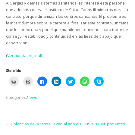
Al Sergas y demás sistemas sanitarios les interesa este personal,
que además costea el Instituto de Salud Carlos III mientras dura su
contrato, porque dinamizan los centros sanitarios. El problema es
la incertidumbre sobre la carrera al finalizar este contrato, un tema
que les preocupa y por el que mantienen reuniones para tratar de
conseguir estabilidad y continuidad en las líeas de trabajo que
desarrollan.
(
Ver noticia original
)
Share this
C
C
C
C
C
C
C
l
l
l
l
l
l
l
i
i
i
i
i
i
i
c
c
c
c
c
c
c
k
k
k
k
k
k
k
Categories:
News
t
t
t
t
t
t
t
o
o
o
o
o
o
o
e
p
s
s
s
s
s
m
r
h
h
h
h
h
a
i
a
a
a
a
a
i
n
r
r
r
r
r
Post
l
t
e
e
e
e
e
t
(
o
o
o
o
o
←
Dolencias de la retina llevan al año al CHUS a 89.000 pacientes
navigation
h
O
n
n
n
n
n
i
p
F
L
T
W
S
s
e
a
i
w
h
k