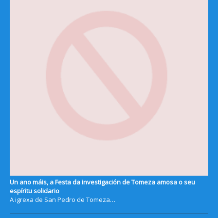
Un ano máis, a Festa da investigación de Tomeza amosa o seu
espíritu solidario
A igrexa de San Pedro de Tomeza…