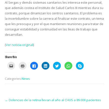
Al Sergas y demás sistemas sanitarios les interesa este personal,
que además costea el Instituto de Salud Carlos III mientras dura su
contrato, porque dinamizan los centros sanitarios. El problema es
la incertidumbre sobre la carrera al finalizar este contrato, un tema
que les preocupa y por el que mantienen reuniones para tratar de
conseguir estabilidad y continuidad en las líeas de trabajo que
desarrollan.
(
Ver noticia original
)
Share this
C
C
C
C
C
C
C
l
l
l
l
l
l
l
i
i
i
i
i
i
i
c
c
c
c
c
c
c
k
k
k
k
k
k
k
Categories:
News
t
t
t
t
t
t
t
o
o
o
o
o
o
o
e
p
s
s
s
s
s
m
r
h
h
h
h
h
a
i
a
a
a
a
a
i
n
r
r
r
r
r
Post
l
t
e
e
e
e
e
t
(
o
o
o
o
o
←
Dolencias de la retina llevan al año al CHUS a 89.000 pacientes
navigation
h
O
n
n
n
n
n
i
p
F
L
T
W
S
s
e
a
i
w
h
k