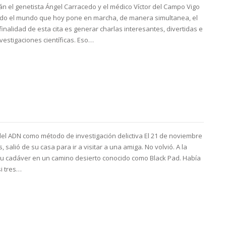
án el genetista Ángel Carracedo y el médico Víctor del Campo Vigo
odo el mundo que hoy pone en marcha, de manera simultanea, el
a finalidad de esta cita es generar charlas interesantes, divertidas e
vestigaciones científicas. Eso…
 del ADN como método de investigación delictiva El 21 de noviembre
salió de su casa para ir a visitar a una amiga. No volvió. A la
u cadáver en un camino desierto conocido como Black Pad. Había
si tres…