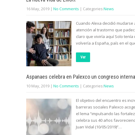
16 May, 2019
|
No Comments
| Categories:
News
Cuando Alexa decidió mudarse a
atención al trastorno que padece
claro que viviría aquí Solo tení
volvería a España, país en el q
Ver
Aspanaes celebra en Palexco un congreso interna
10 May, 2019
|
No Comments
| Categories:
News
El objetivo del encuentro es inc
barreras sociales Palexco acog
el lema “impulsando las fortalez
celebra sus 40 años favoreciendo
Juan Vidal (10/05/2019)”…