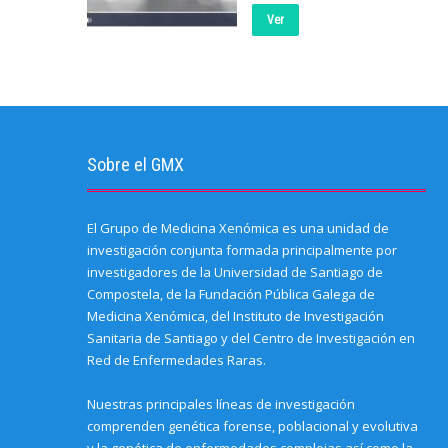
Ver
Sobre el GMX
El Grupo de Medicina Xenómica es una unidad de
investigación conjunta formada principalmente por
investigadores de la Universidad de Santiago de
Compostela, de la Fundación Pública Galega de
Medicina Xenómica, del Instituto de Investigación
Sanitaria de Santiago y del Centro de Investigación en
Red de Enfermedades Raras.
Nuestras principales líneas de investigación
comprenden genética forense, poblacional y evolutiva