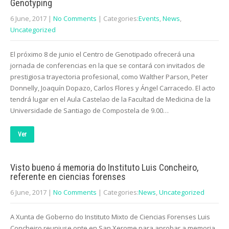
Genotyping
6 June, 2017
|
No Comments
| Categories:
Events
,
News
,
Uncategorized
El próximo 8 de junio el Centro de Genotipado ofrecerá una
jornada de conferencias en la que se contará con invitados de
prestigiosa trayectoria profesional, como Walther Parson, Peter
Donnelly, Joaquín Dopazo, Carlos Flores y Ángel Carracedo. El acto
tendrá lugar en el Aula Castelao de la Facultad de Medicina de la
Universidade de Santiago de Compostela de 9.00…
Ver
Visto bueno á memoria do Instituto Luis Concheiro,
referente en ciencias forenses
6 June, 2017
|
No Comments
| Categories:
News
,
Uncategorized
A Xunta de Goberno do Instituto Mixto de Ciencias Forenses Luis
Concheiro reuniuse onte en San Xerome para aprobar a memoria