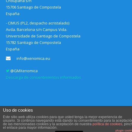
Choupana s/n
15706 Santiago de Compostela
España
- CIMUS (PL2, despacho acristalado)
Avda. Barcelona s/n Campus Vida.
Universidade de Santiago de Compostela
15782 Santiago de Compostela
España
info@xenomica.eu
@GMXenomica
Descarga de consentimientos informados
Uso de cookies
Este sitio web utiliza cookies para que usted tenga la mejor experiencia de
usuario. Si continúa navegando está dando su consentimiento para la aceptació
de las mencionadas cookies y la aceptación de nuestra
política de cookies
, pinc
Aviso legal, Condiciones de uso y Política de privacidad
el enlace para mayor información.
Diseño web
Communication Sociale
plugin cook