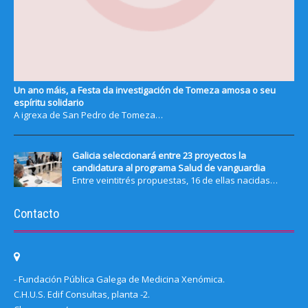
Un ano máis, a Festa da investigación de Tomeza amosa o seu
espíritu solidario
A igrexa de San Pedro de Tomeza…
Galicia seleccionará entre 23 proyectos la
candidatura al programa Salud de vanguardia
Entre veintitrés propuestas, 16 de ellas nacidas…
Contacto
- Fundación Pública Galega de Medicina Xenómica.
C.H.U.S. Edif Consultas, planta -2.