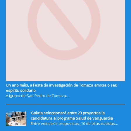
Un ano máis, a Festa da investigación de Tomeza amosa o seu
espíritu solidario
A igrexa de San Pedro de Tomeza…
Galicia seleccionará entre 23 proyectos la
candidatura al programa Salud de vanguardia
Entre veintitrés propuestas, 16 de ellas nacidas…