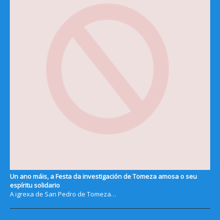
Un ano máis, a Festa da investigación de Tomeza amosa o seu
espíritu solidario
A igrexa de San Pedro de Tomeza…