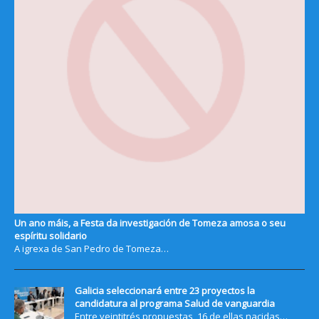
Un ano máis, a Festa da investigación de Tomeza amosa o seu
espíritu solidario
A igrexa de San Pedro de Tomeza…
Galicia seleccionará entre 23 proyectos la
candidatura al programa Salud de vanguardia
Entre veintitrés propuestas, 16 de ellas nacidas…