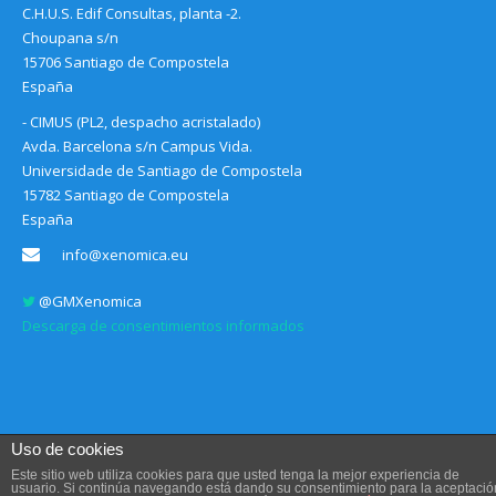
C.H.U.S. Edif Consultas, planta -2.
Choupana s/n
15706 Santiago de Compostela
España
- CIMUS (PL2, despacho acristalado)
Avda. Barcelona s/n Campus Vida.
Universidade de Santiago de Compostela
15782 Santiago de Compostela
España
info@xenomica.eu
@GMXenomica
Descarga de consentimientos informados
Uso de cookies
Este sitio web utiliza cookies para que usted tenga la mejor experiencia de
usuario. Si continúa navegando está dando su consentimiento para la aceptació