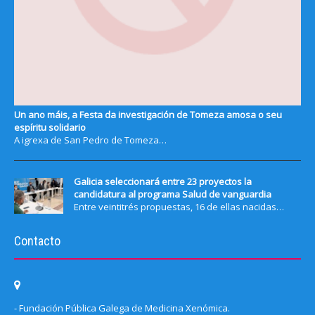
Un ano máis, a Festa da investigación de Tomeza amosa o seu
espíritu solidario
A igrexa de San Pedro de Tomeza…
Galicia seleccionará entre 23 proyectos la
candidatura al programa Salud de vanguardia
Entre veintitrés propuestas, 16 de ellas nacidas…
Contacto
- Fundación Pública Galega de Medicina Xenómica.