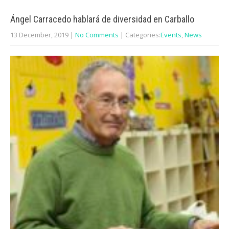
Ángel Carracedo hablará de diversidad en Carballo
13 December, 2019
|
No Comments
| Categories:
Events
,
News