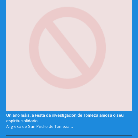
Un ano máis, a Festa da investigación de Tomeza amosa o seu
espíritu solidario
A igrexa de San Pedro de Tomeza…