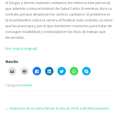
Al Sergas y demás sistemas sanitarios les interesa este personal,
que además costea el Instituto de Salud Carlos III mientras dura su
contrato, porque dinamizan los centros sanitarios. El problema es
la incertidumbre sobre la carrera al finalizar este contrato, un tema
que les preocupa y por el que mantienen reuniones para tratar de
conseguir estabilidad y continuidad en las líeas de trabajo que
desarrollan.
(
Ver noticia original
)
Share this
C
C
C
C
C
C
C
l
l
l
l
l
l
l
i
i
i
i
i
i
i
c
c
c
c
c
c
c
k
k
k
k
k
k
k
Categories:
News
t
t
t
t
t
t
t
o
o
o
o
o
o
o
e
p
s
s
s
s
s
m
r
h
h
h
h
h
a
i
a
a
a
a
a
i
n
r
r
r
r
r
Post
l
t
e
e
e
e
e
t
(
o
o
o
o
o
←
Dolencias de la retina llevan al año al CHUS a 89.000 pacientes
navigation
h
O
n
n
n
n
n
i
p
F
L
T
W
S
s
e
a
i
w
h
k