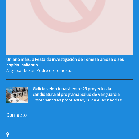
Un ano máis, a Festa da investigación de Tomeza amosa o seu
espíritu solidario
A igrexa de San Pedro de Tomeza…
Galicia seleccionará entre 23 proyectos la
candidatura al programa Salud de vanguardia
Entre veintitrés propuestas, 16 de ellas nacidas…
Contacto