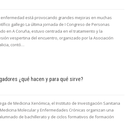
 la enfermedad está provocando grandes mejoras en muchas
ntífico gallego La última jornada de I Congreso de Personas
ado en A Coruña, estuvo centrada en el tratamiento y la
sesión vespertina del encuentro, organizado por la Asociación
licia, contó…
igadores ¿qué hacen y para qué sirve?
ga de Medicina Xenómica, el Instituto de Investigación Sanitaria
n Medicina Molecular y Enfermedades Crónicas organizan una
l alumnado de bachillerato y de ciclos formativos de formación