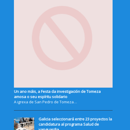
Un ano máis, a Festa da investigación de Tomeza
amosa o seu espíritu solidario
A igrexa de San Pedro de Tomeza…
Galicia seleccionará entre 23 proyectos la
candidatura al programa Salud de
vanguardia