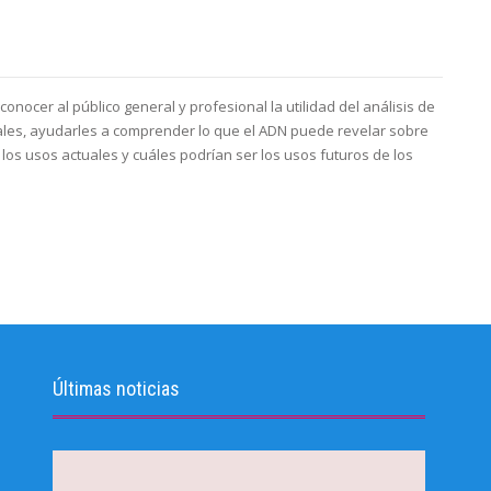
 conocer al público general y profesional la utilidad del análisis de
ales, ayudarles a comprender lo que el ADN puede revelar sobre
n los usos actuales y cuáles podrían ser los usos futuros de los
Últimas noticias