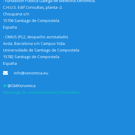
- Fundación Pública Galega de Medicina Xenómica.
C.H.U.S. Edif Consultas, planta -2.
Choupana s/n
15706 Santiago de Compostela
España
- CIMUS (PL2, despacho acristalado)
Avda. Barcelona s/n Campus Vida.
Universidade de Santiago de Compostela
15782 Santiago de Compostela
España
info@xenomica.eu
@GMXenomica
Descarga de consentimientos informados