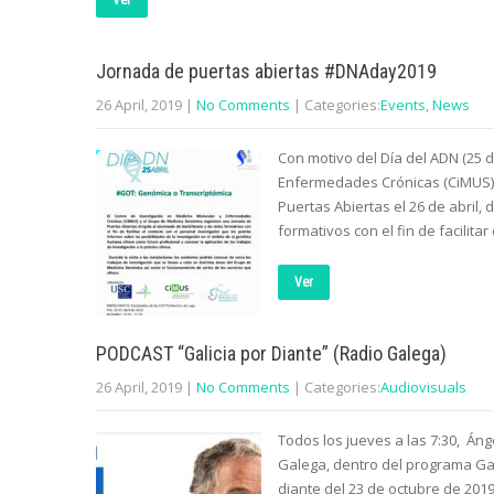
Ver
Jornada de puertas abiertas #DNAday2019
26 April, 2019
|
No Comments
| Categories:
Events
,
News
Con motivo del Día del ADN (25 d
Enfermedades Crónicas (CiMUS)
Puertas Abiertas el 26 de abril, 
formativos con el fin de facilita
Ver
PODCAST “Galicia por Diante” (Radio Galega)
26 April, 2019
|
No Comments
| Categories:
Audiovisuals
Todos los jueves a las 7:30, Án
Galega, dentro del programa Gali
diante del 23 de octubre de 201