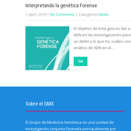
Interpretando la genética Forense
1 April, 2019
|
No Comments
| Categories:
News
El objetivo de esta guía es dar a
ADN en las investigaciones pen
un delito y lo que no, cuáles so
análisis de ADN en el…
Ver
Sobre el GMX
El Grupo de Medicina Xenómica es una unidad de
investigación conjunta formada principalmente por