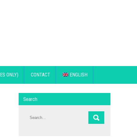
ES ONLY)
CONTACT
ENGLISH
Search