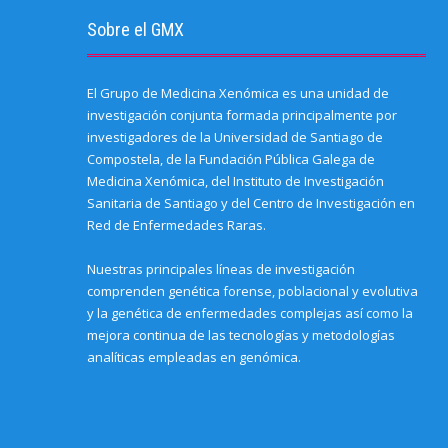
i
e
k
n
(
p
p
e
w
(
(
O
(
e
Sobre el GMX
n
w
O
O
p
O
n
d
i
p
p
e
p
s
(
n
e
e
n
e
i
O
d
n
n
s
n
n
p
o
s
s
i
s
n
e
w
i
i
n
i
e
El Grupo de Medicina Xenómica es una unidad de
n
)
n
n
n
n
w
investigación conjunta formada principalmente por
s
n
n
e
n
w
i
e
e
w
e
i
investigadores de la Universidad de Santiago de
n
w
w
w
w
n
n
w
w
i
w
d
Compostela, de la Fundación Pública Galega de
e
i
i
n
i
o
w
n
n
d
n
w
Medicina Xenómica, del Instituto de Investigación
w
d
d
o
d
)
i
o
o
w
o
Sanitaria de Santiago y del Centro de Investigación en
n
w
w
)
w
d
)
)
)
Red de Enfermedades Raras.
o
w
)
Nuestras principales líneas de investigación
comprenden genética forense, poblacional y evolutiva
y la genética de enfermedades complejas así como la
mejora continua de las tecnologías y metodologías
analíticas empleadas en genómica.