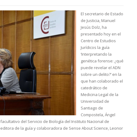
El secretario de Estado
de Justicia, Manuel
Jesús Dolz, ha
presentado hoy en el
Centro de Estudios
Jurídicos la guía
‘Interpretando la
genética forense: ¿qué
puede revelar el ADN
sobre un delito?’ en la
que han colaborado el
catedrático de
Medicina Legal de la
Universidad de
Santiago de
Compostela, Ángel
facultativo del Servicio de Biología del Instituto Nacional de
a editora de la guía y colaboradora de Sense About Science, Leonor