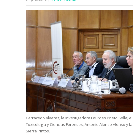
Carracedo Álvarez; la investigadora Lourdes Prieto Solla; el 
Toxicología y Ciencias Forenses, Antonio Alonso Alonso y l
Sierra Pintos.