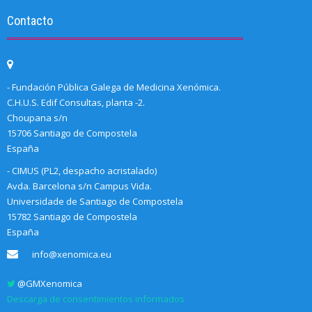
Contacto
- Fundación Pública Galega de Medicina Xenómica.
C.H.U.S. Edif Consultas, planta -2.
Choupana s/n
15706 Santiago de Compostela
España
- CIMUS (PL2, despacho acristalado)
Avda. Barcelona s/n Campus Vida.
Universidade de Santiago de Compostela
15782 Santiago de Compostela
España
info@xenomica.eu
@GMXenomica
Descarga de consentimientos informados