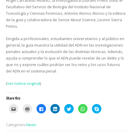
Ángel Carracedo Álvarez; la investigadora Lourdes Prieto Solla; el
facultativo del Servicio de Biología del Instituto Nacional de
Toxicología y Ciencias Forenses, Antonio Alonso Alonso y la editora
de la guía y colaboradora de Sense About Science, Leonor Sierra
Pintos.
Dirigida a profesionales, estudiantes universitarios y al público en
general, la guía muestra la utilidad del ADN en las investigaciones
penales actuales y la evolución de las distintas técnicas. Además,
ayuda a comprender lo que el ADN puede revelar de un delito y lo
que no y expone cuáles podrían ser los retos y los usos futuros
del ADN en el sistema penal.
(
Ver noticia original
)
Share this
C
C
C
C
C
C
C
l
l
l
l
l
l
l
i
i
i
i
i
i
i
c
c
c
c
c
c
c
k
k
k
k
k
k
k
Categories:
News
t
t
t
t
t
t
t
o
o
o
o
o
o
o