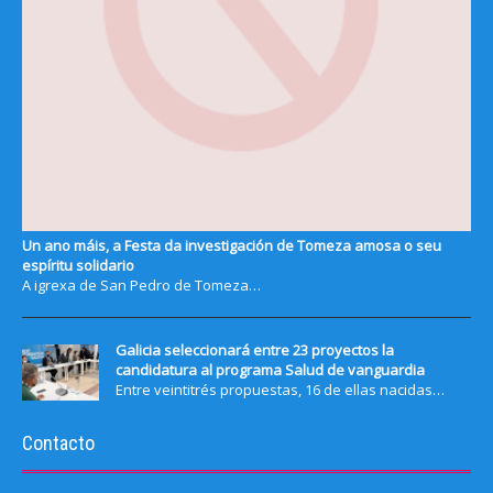
Un ano máis, a Festa da investigación de Tomeza amosa o seu
espíritu solidario
A igrexa de San Pedro de Tomeza…
Galicia seleccionará entre 23 proyectos la
candidatura al programa Salud de vanguardia
Entre veintitrés propuestas, 16 de ellas nacidas…
Contacto